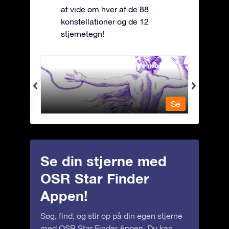
at vide om hver af de 88
konstellationer og de 12
stjernetegn!
Andromeda - Den lænkede mø
Antli
Se
Se
Se din stjerne med
OSR Star Finder
Appen!
Søg, find, og stir op på din egen stjerne
med OSR Star Finder Appen. Du kan