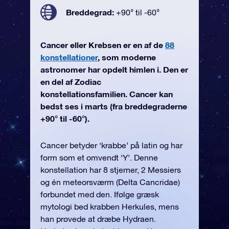
Breddegrad:
+90° til -60°
Cancer eller Krebsen er en af de
88
konstellationer
, som moderne
astronomer har opdelt himlen i. Den er
en del af Zodiac
konstellationsfamilien. Cancer kan
bedst ses i marts (fra breddegraderne
+90° til -60°).
Cancer betyder ‘krabbe’ på latin og har
form som et omvendt ‘Y’. Denne
konstellation har 8 stjerner, 2 Messiers
og én meteorsværm (Delta Cancridae)
forbundet med den. Ifølge græsk
mytologi bed krabben Herkules, mens
han prøvede at dræbe Hydraen.