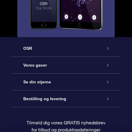
OSR
Kundeservice
Vores gaver
Kontakt os
Online Stjernegave
Se din stjerne
Bloggen
OSR Gavepakke
Star Register
Bestilling og levering
Oftest stillede spørgsmål
Superstjernegave
OSR Star Finder Appen
Kundelogin
Tilmeld dig vores GRATIS nyhedsbrev
for tilbud og produktopdateringer
Anmeldelser
OSR Gavekortet
Personliggjort Stjerneside
Betalingsinformation