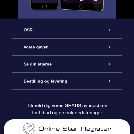
OSR
Kundeservice
Vores gaver
Kontakt os
Online Stjernegave
Se din stjerne
Bloggen
OSR Gavepakke
Star Register
Bestilling og levering
Oftest stillede spørgsmål
Superstjernegave
OSR Star Finder Appen
Kundelogin
Tilmeld dig vores GRATIS nyhedsbrev
for tilbud og produktopdateringer
Anmeldelser
OSR Gavekortet
Personliggjort Stjerneside
Betalingsinformation
Firmagaver
One Million Stars
Forsendelsesoplysninger