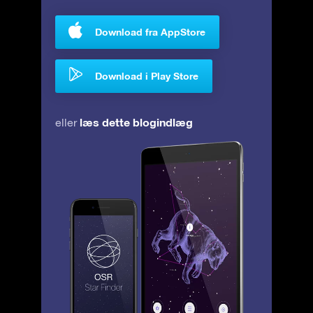
Download fra AppStore
Download i Play Store
læs dette blogindlæg
eller