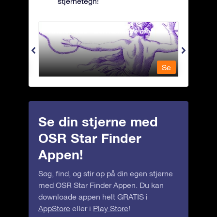
stjernetegn!
Andromeda - Den lænkede mø
Antli
Se
Se
Se din stjerne med
OSR Star Finder
Appen!
Søg, find, og stir op på din egen stjerne
med OSR Star Finder Appen. Du kan
downloade appen helt GRATIS i
AppStore
eller i
Play Store
!