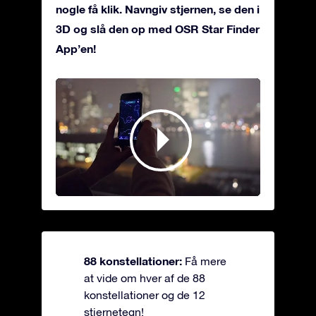
nogle få klik. Navngiv stjernen, se den i
3D og slå den op med OSR Star Finder
App’en!
88 konstellationer:
Få mere
at vide om hver af de 88
konstellationer og de 12
stjernetegn!