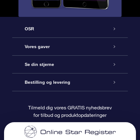
OSR
Kundeservice
Vores gaver
Kontakt os
Online Stjernegave
Se din stjerne
Bloggen
OSR Gavepakke
Star Register
Bestilling og levering
Oftest stillede spørgsmål
Superstjernegave
OSR Star Finder Appen
Kundelogin
Tilmeld dig vores GRATIS nyhedsbrev
for tilbud og produktopdateringer
Anmeldelser
OSR Gavekortet
Personliggjort Stjerneside
Betalingsinformation
Firmagaver
One Million Stars
Forsendelsesoplysninger