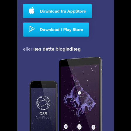
Download fra AppStore
Download i Play Store
læs dette blogindlæg
eller