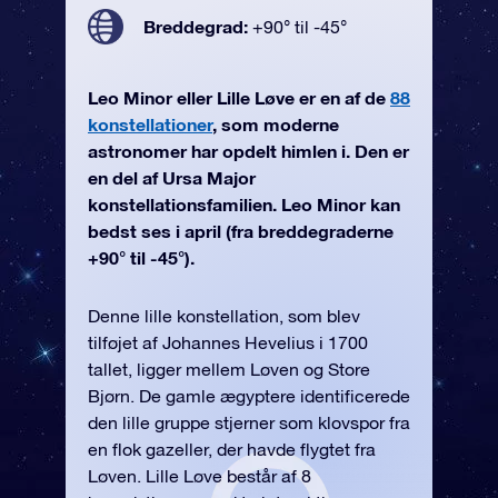
Breddegrad:
+90° til -45°
Leo Minor eller Lille Løve er en af de
88
konstellationer
, som moderne
astronomer har opdelt himlen i. Den er
en del af Ursa Major
konstellationsfamilien. Leo Minor kan
bedst ses i april (fra breddegraderne
+90° til -45°).
Denne lille konstellation, som blev
tilføjet af Johannes Hevelius i 1700
tallet, ligger mellem Løven og Store
Bjørn. De gamle ægyptere identificerede
den lille gruppe stjerner som klovspor fra
en flok gazeller, der havde flygtet fra
Løven. Lille Løve består af 8