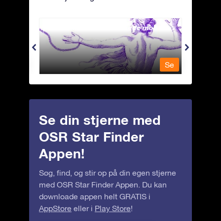
Andromeda - Den lænkede mø
Antli
Se
Se
Se din stjerne med
OSR Star Finder
Appen!
Søg, find, og stir op på din egen stjerne
med OSR Star Finder Appen. Du kan
downloade appen helt GRATIS i
AppStore
eller i
Play Store
!