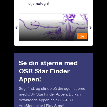
stjernetegn!
Andromeda - Den lænkede mø
Antli
Se
Se
Se din stjerne med
OSR Star Finder
Appen!
Søg, find, og stir op på din egen stjerne
med OSR Star Finder Appen. Du kan
downloade appen helt GRATIS i
AppStore
eller i
Play Store
!