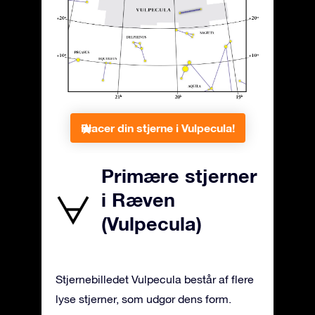
Placer din stjerne i Vulpecula!
Primære stjerner
i Ræven
(Vulpecula)
Stjernebilledet Vulpecula består af flere
lyse stjerner, som udgør dens form.