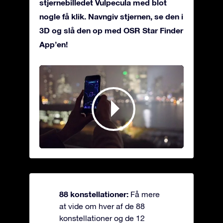
stjernebilledet Vulpecula med blot
nogle få klik. Navngiv stjernen, se den i
3D og slå den op med OSR Star Finder
App’en!
88 konstellationer:
Få mere
at vide om hver af de 88
konstellationer og de 12