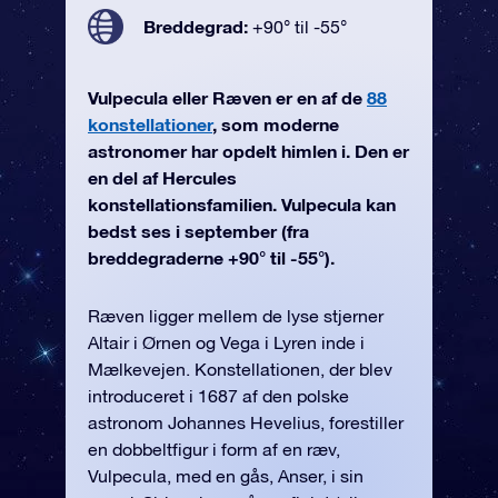
Breddegrad:
+90° til -55°
Vulpecula eller Ræven er en af de
88
konstellationer
, som moderne
astronomer har opdelt himlen i. Den er
en del af Hercules
konstellationsfamilien. Vulpecula kan
bedst ses i september (fra
breddegraderne +90° til -55°).
Ræven ligger mellem de lyse stjerner
Altair i Ørnen og Vega i Lyren inde i
Mælkevejen. Konstellationen, der blev
introduceret i 1687 af den polske
astronom Johannes Hevelius, forestiller
en dobbeltfigur i form af en ræv,
Vulpecula, med en gås, Anser, i sin