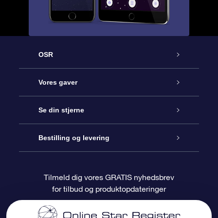
OSR
Kundeservice
Vores gaver
Kontakt os
Online Stjernegave
Se din stjerne
Bloggen
OSR Gavepakke
Star Register
Bestilling og levering
Oftest stillede spørgsmål
Superstjernegave
OSR Star Finder Appen
Kundelogin
Tilmeld dig vores GRATIS nyhedsbrev
for tilbud og produktopdateringer
Anmeldelser
OSR Gavekortet
Personliggjort Stjerneside
Betalingsinformation