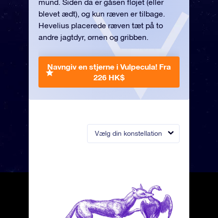
mund. Siden da er gåsen fløjet (eller
blevet ædt), og kun ræven er tilbage.
Hevelius placerede ræven tæt på to
andre jagtdyr, ørnen og gribben.
Navngiv en stjerne i Vulpecula!
Fra
226 HK$
Vælg din konstellation