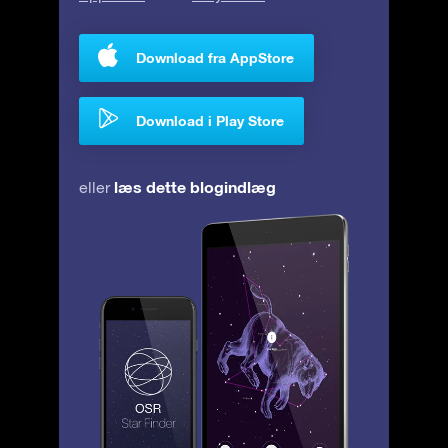
Download fra AppStore
Download i Play Store
læs dette blogindlæg
eller