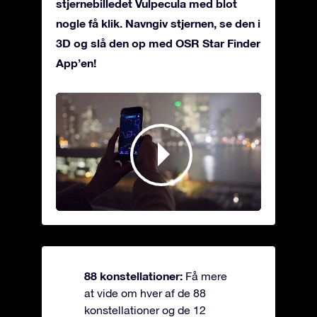
stjernebilledet Vulpecula med blot
nogle få klik. Navngiv stjernen, se den i
3D og slå den op med OSR Star Finder
App’en!
88 konstellationer:
Få mere
at vide om hver af de 88
konstellationer og de 12