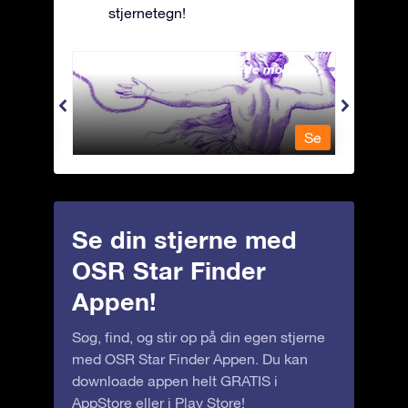
stjernetegn!
Andromeda - Den lænkede mø
Antli
Se
Se
Se din stjerne med
OSR Star Finder
Appen!
Søg, find, og stir op på din egen stjerne
med OSR Star Finder Appen. Du kan
downloade appen helt GRATIS i
AppStore
eller i
Play Store
!