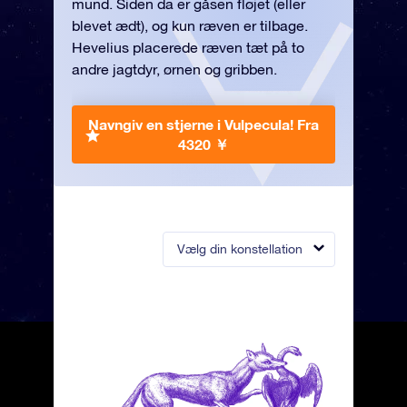
mund. Siden da er gåsen fløjet (eller
blevet ædt), og kun ræven er tilbage.
Hevelius placerede ræven tæt på to
andre jagtdyr, ørnen og gribben.
Navngiv en stjerne i Vulpecula!
Fra
4320 ￥
Vælg din konstellation