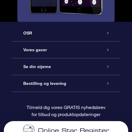
OSR
Kundeservice
Vores gaver
Kontakt os
Online Stjernegave
Se din stjerne
Bloggen
OSR Gavepakke
Star Register
Bestilling og levering
Oftest stillede spørgsmål
Superstjernegave
OSR Star Finder Appen
Kundelogin
Tilmeld dig vores GRATIS nyhedsbrev
for tilbud og produktopdateringer
Anmeldelser
OSR Gavekortet
Personliggjort Stjerneside
Betalingsinformation