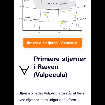
Placer din stjerne i Vulpecula!
Primære stjerner
i Ræven
(Vulpecula)
Stjernebilledet Vulpecula består af flere
lyse stjerner, som udgør dens form.