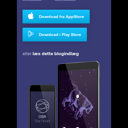
Download fra AppStore
Download i Play Store
læs dette blogindlæg
eller