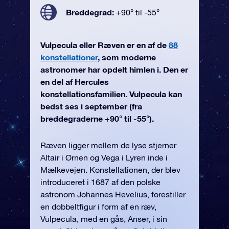
Breddegrad:
+90° til -55°
Vulpecula eller Ræven er en af de
88
konstellationer
, som moderne
astronomer har opdelt himlen i. Den er
en del af Hercules
konstellationsfamilien. Vulpecula kan
bedst ses i september (fra
breddegraderne +90° til -55°).
Ræven ligger mellem de lyse stjerner
Altair i Ørnen og Vega i Lyren inde i
Mælkevejen. Konstellationen, der blev
introduceret i 1687 af den polske
astronom Johannes Hevelius, forestiller
en dobbeltfigur i form af en ræv,
Vulpecula, med en gås, Anser, i sin