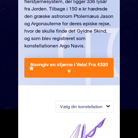
flerstjernesystem, der ligger 336 lysår
fra Jorden. Tilbage i 150 e.kr hædrede
den græske astronom Ptolemæus Jason
og Argonauterne for deres episke rejse,
hvor de skulle finde det Gyldne Skind,
og som blev registreret som
konstellationen Argo Navis.
Navngiv en stjerne i Vela!
Fra 4320
￥
Vælg din konstellation