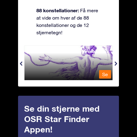
88 konstellationer:
Få mere
at vide om hver af de 88
konstellationer og de 12
stjernetegn!
Andromeda - Den lænkede mø
Antli
Se
Se
Se din stjerne med
OSR Star Finder
Appen!