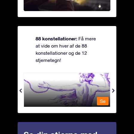
88 konstellationer:
Få mere
at vide om hver af de 88
konstellationer og de 12
stjernetegn!
Andromeda - Den lænkede mø
Antli
Se
Se