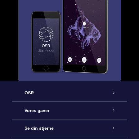
OSR
Kundeservice
Vores gaver
Kontakt os
Online Stjernegave
Se din stjerne