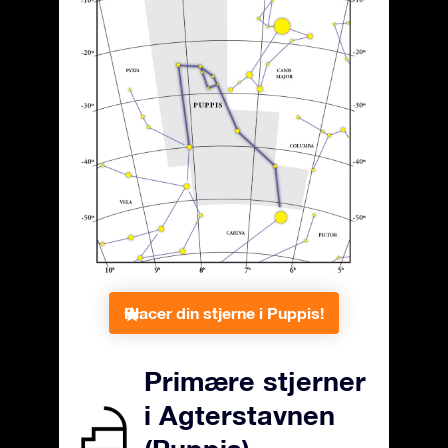
Placer din stjerne i Puppis!
Primære stjerner
i Agterstavnen