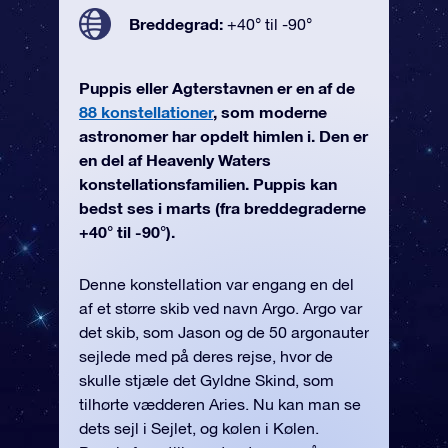
Breddegrad:
+40° til -90°
Puppis eller Agterstavnen er en af de
88 konstellationer
, som moderne
astronomer har opdelt himlen i. Den er
en del af Heavenly Waters
konstellationsfamilien. Puppis kan
bedst ses i marts (fra breddegraderne
+40° til -90°).
Denne konstellation var engang en del
af et større skib ved navn Argo. Argo var
det skib, som Jason og de 50 argonauter
sejlede med på deres rejse, hvor de
skulle stjæle det Gyldne Skind, som
tilhørte vædderen Aries. Nu kan man se
dets sejl i Sejlet, og kølen i Kølen.