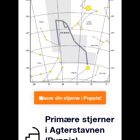
Placer din stjerne i Puppis!
Primære stjerner
i Agterstavnen