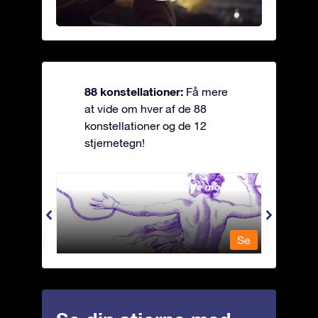
88 konstellationer:
Få mere
at vide om hver af de 88
konstellationer og de 12
stjernetegn!
Andromeda - Den lænkede mø
Antli
Se
Se