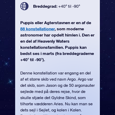
Breddegrad:
+40° til -90°
Puppis eller Agterstavnen er en af de
88 konstellationer
, som moderne
astronomer har opdelt himlen i. Den er
en del af Heavenly Waters
konstellationsfamilien. Puppis kan
bedst ses i marts (fra breddegraderne
+40° til -90°).
Denne konstellation var engang en del
af et større skib ved navn Argo. Argo var
det skib, som Jason og de 50 argonauter
sejlede med på deres rejse, hvor de
skulle stjæle det Gyldne Skind, som
tilhørte vædderen Aries. Nu kan man se
dets sejl i Sejlet, og kølen i Kølen.