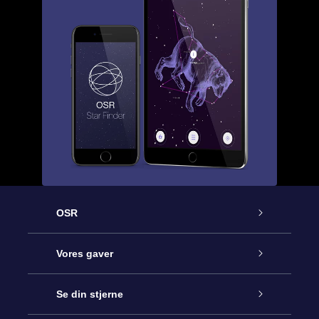
OSR
Kundeservice
Vores gaver
Kontakt os
Online Stjernegave
Se din stjerne