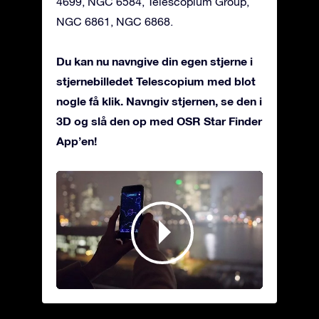
4699, NGC 6584, Telescopium Group,
NGC 6861, NGC 6868.
Du kan nu navngive din egen stjerne i
stjernebilledet Telescopium med blot
nogle få klik. Navngiv stjernen, se den i
3D og slå den op med OSR Star Finder
App’en!