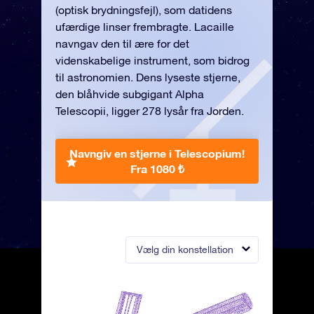
(optisk brydningsfejl), som datidens
ufærdige linser frembragte. Lacaille
navngav den til ære for det
videnskabelige instrument, som bidrog
til astronomien. Dens lyseste stjerne,
den blåhvide subgigant Alpha
Telescopii, ligger 278 lysår fra Jorden.
Navngiv en stjerne i Telescopium!
Fra 1080 ₺
Vælg din konstellation