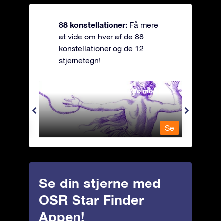
88 konstellationer:
Få mere
at vide om hver af de 88
konstellationer og de 12
stjernetegn!
Andromeda - Den lænkede mø
Antli
Se
Se
Se din stjerne med
OSR Star Finder
Appen!