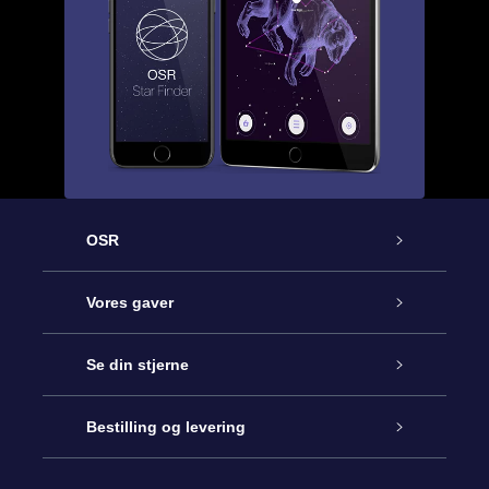
OSR
Kundeservice
Vores gaver
Kontakt os
Online Stjernegave
Se din stjerne
Bloggen
OSR Gavepakke
Star Register
Bestilling og levering
Oftest stillede spørgsmål
Superstjernegave
OSR Star Finder Appen
Kundelogin