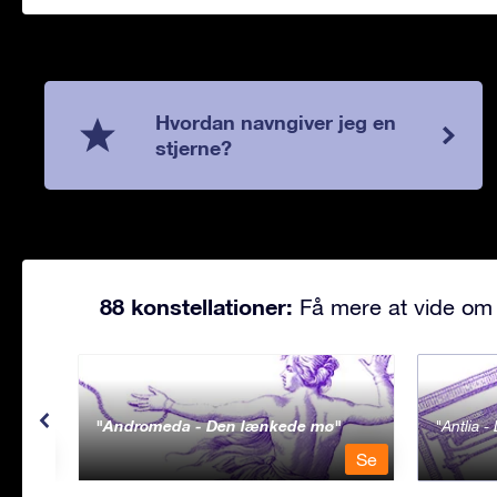
Hvordan navngiver jeg en
stjerne?
88 konstellationer:
Få mere at vide om 
Andromeda - Den lænkede mø
Antlia 
Se
Se