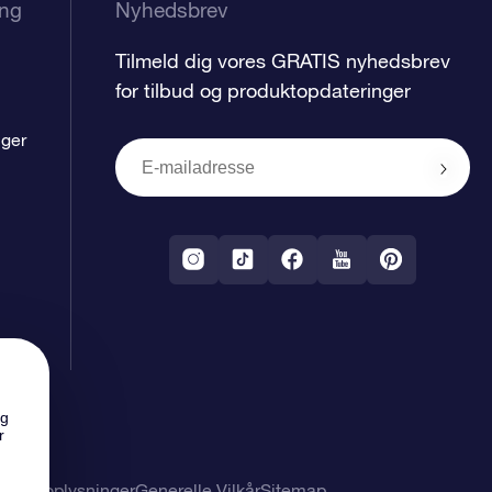
ing
Nyhedsbrev
Tilmeld dig vores GRATIS nyhedsbrev
for tilbud og produktopdateringer
nger
ng
r
nlige oplysninger
Generelle Vilkår
Sitemap