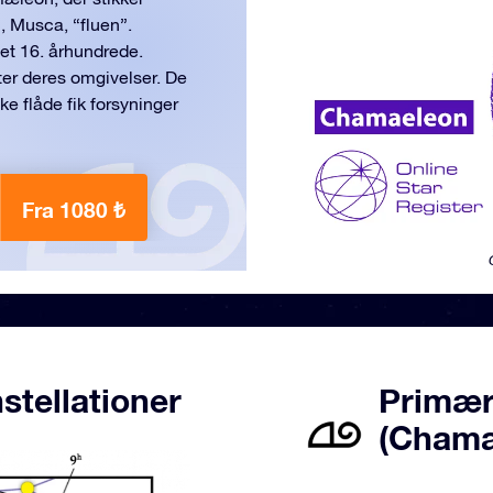
, Musca, “fluen”.
et 16. århundrede.
ter deres omgivelser. De
e flåde fik forsyninger
Fra 1080 ₺
tellationer
Primær
(Chama