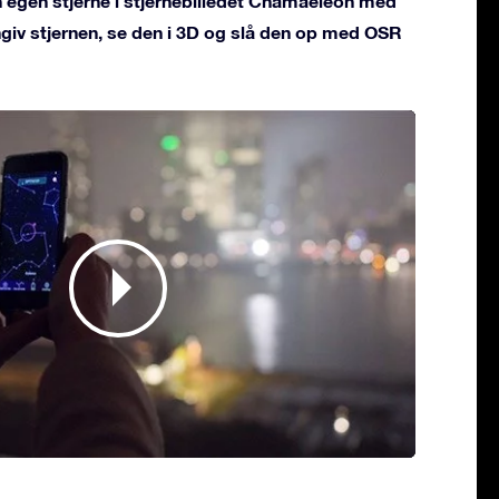
n egen stjerne i stjernebilledet Chamaeleon med
vngiv stjernen, se den i 3D og slå den op med OSR