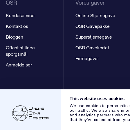
OSR
Vores gaver
Kundeservice
Online Stjernegave
Kontakt os
OSR Gavepakke
Bloggen
Superstjernegave
Oftest stillede
OSR Gavekortet
spørgsmål
Firmagaver
Anmeldelser
This website uses cookies
We use cookies to personalise
our traffic. We also share info
and analytics partners who may
that they’ve collected from you
Online Star Register BV
- Laan van de Maagd 83, 7324 BT 