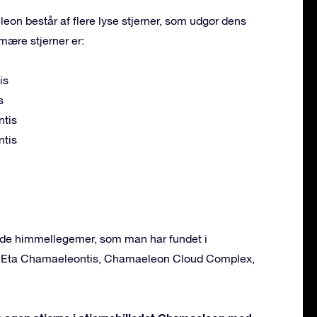
eon består af flere lyse stjerner, som udgør dens
mære stjerner er:
is
s
ntis
ntis
ende himmellegemer, som man har fundet i
 Eta Chamaeleontis, Chamaeleon Cloud Complex,