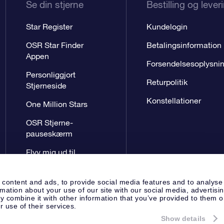
Se din stjerne
Bestilling og lever
Star Register
Kundelogin
OSR Star Finder
Betalingsinformation
Appen
Forsendelsesoplysni
Personliggjort
Returpolitik
Stjerneside
Konstellationer
One Million Stars
OSR Stjerne-
pauseskærm
Flyv mig ud til
stjernerne VR-App
 content and ads, to provide social media features and to analyse
rmation about your use of our site with our social media, advertisi
 combine it with other information that you’ve provided to them o
r use of their services.
Show details
Presseside
Beskyttelse af perso
Apeldoorn, The Netherlands