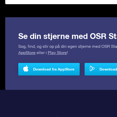
Se din stjerne med OSR St
Søg, find, og stir op på din egen stjerne med OSR S
AppStore
eller i
Play Store
!
Download fra AppStore
Download 