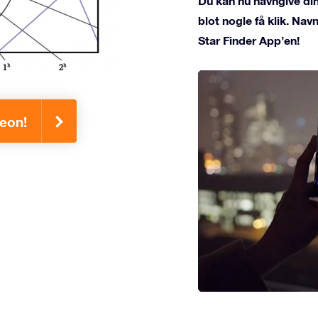
Du kan nu navngive di
blot nogle få klik. Na
Star Finder App’en!
leon!