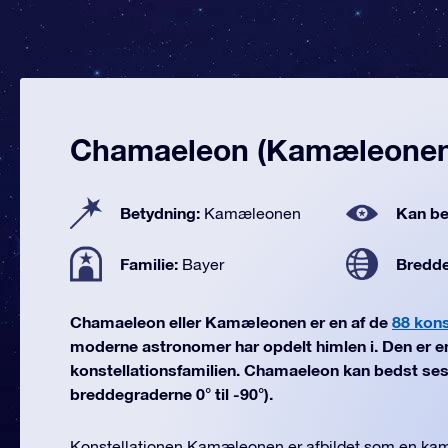
Chamaeleon (Kamæleonen
Betydning:
Kan be
Kamæleonen
Familie:
Bredd
Bayer
Chamaeleon eller Kamæleonen er en af de
88 kons
moderne astronomer har opdelt himlen i. Den er en
konstellationsfamilien. Chamaeleon kan bedst ses i
breddegraderne 0° til -90°).
Konstellationen Kamæleonen er afbildet som en kam