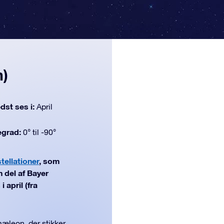
)
dst ses i:
April
egrad:
0° til -90°
tellationer
, som
 del af Bayer
 april (fra
æleon, der stikker