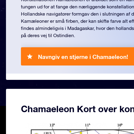
tungen ud for at fange den nærliggende konstellation
Hollandske navigatører formgav den i slutningen af d
Kamæleoner er små firben, der kan skifte farve alt ef
findes almindeligvis i Madagaskar, hvor den hollandsk
på deres vej til Ostindien.
Navngiv en stjerne i Chamaeleon!
Chamaeleon Kort over kons