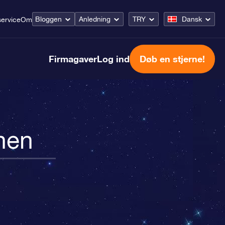
Bloggen
Anledning
TRY
Dansk
ervice
Om
Firmagaver
Log ind
Døb en stjerne!
nen