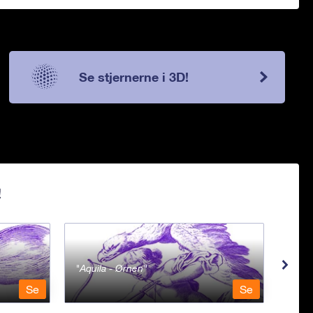
Se stjernerne i 3D!
!
Aquila - Ørnen
Aqu
Se
Se