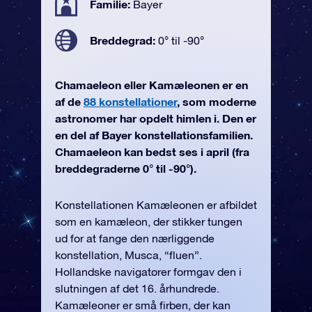
Familie:
Bayer
Breddegrad:
0° til -90°
Chamaeleon eller Kamæleonen er en
af de
88 konstellationer
, som moderne
astronomer har opdelt himlen i. Den er
en del af Bayer konstellationsfamilien.
Chamaeleon kan bedst ses i april (fra
breddegraderne 0° til -90°).
Konstellationen Kamæleonen er afbildet
som en kamæleon, der stikker tungen
ud for at fange den nærliggende
konstellation, Musca, “fluen”.
Hollandske navigatører formgav den i
slutningen af det 16. århundrede.
Kamæleoner er små firben, der kan