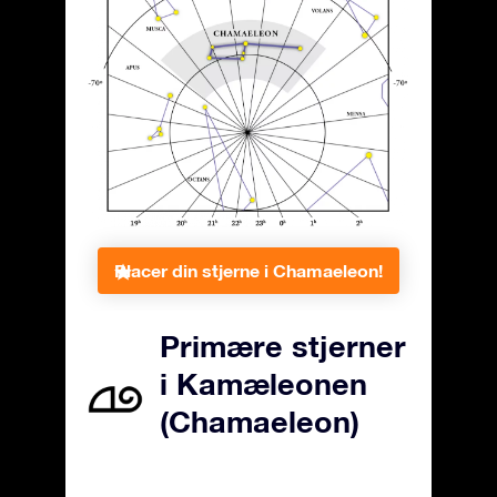
Placer din stjerne i Chamaeleon!
Primære stjerner
i Kamæleonen
(Chamaeleon)