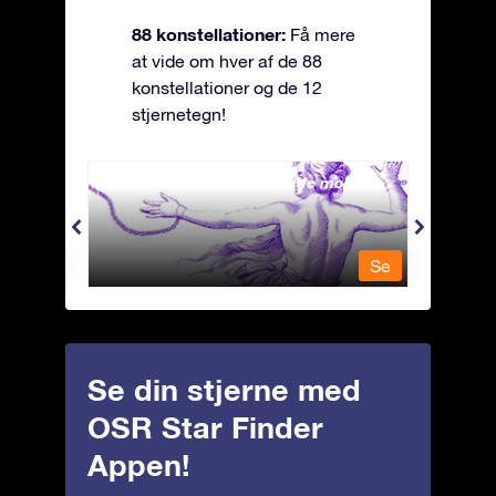
88 konstellationer:
Få mere
at vide om hver af de 88
konstellationer og de 12
stjernetegn!
Andromeda - Den lænkede mø
Antli
Se
Se
Se din stjerne med
OSR Star Finder
Appen!