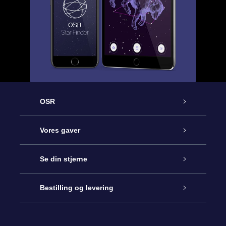
OSR
Kundeservice
Vores gaver
Kontakt os
Online Stjernegave
Se din stjerne
Bloggen
OSR Gavepakke
Star Register
Bestilling og levering
Oftest stillede spørgsmål
Superstjernegave
OSR Star Finder Appen
Kundelogin