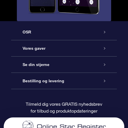
OSR
Kundeservice
Vores gaver
Kontakt os
Online Stjernegave
Se din stjerne
Bloggen
OSR Gavepakke
Star Register
Bestilling og levering
Oftest stillede spørgsmål
Superstjernegave
OSR Star Finder Appen
Kundelogin
Tilmeld dig vores GRATIS nyhedsbrev
for tilbud og produktopdateringer
Anmeldelser
OSR Gavekortet
Personliggjort Stjerneside
Betalingsinformation