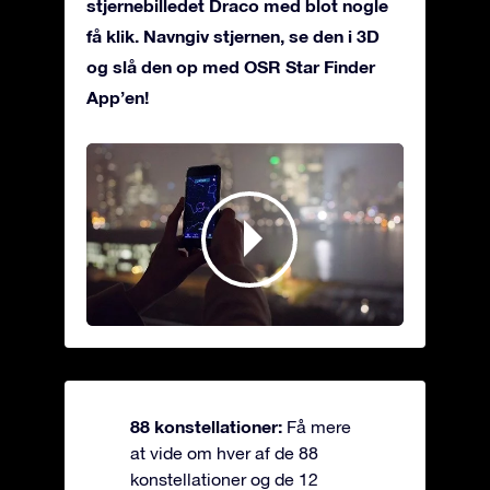
stjernebilledet Draco med blot nogle
få klik. Navngiv stjernen, se den i 3D
og slå den op med OSR Star Finder
App’en!
88 konstellationer:
Få mere
at vide om hver af de 88
konstellationer og de 12