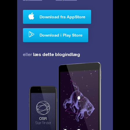
Download fra AppStore
Download i Play Store
læs dette blogindlæg
eller