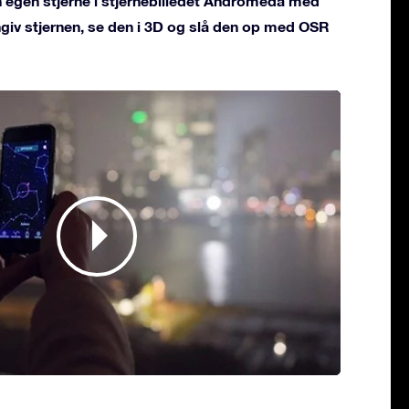
n egen stjerne i stjernebilledet Andromeda med
vngiv stjernen, se den i 3D og slå den op med OSR