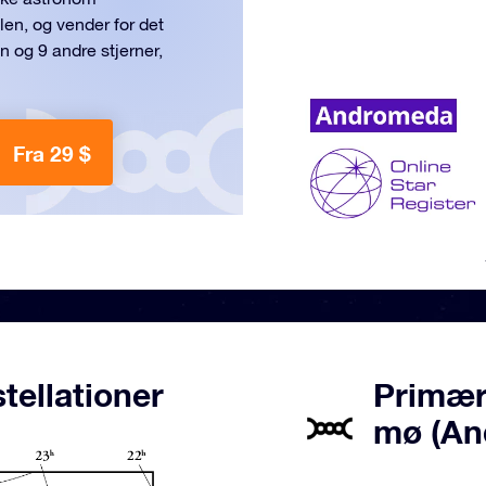
en, og vender for det
 og 9 andre stjerner,
Fra 29 $
ellationer
Primær
mø (An