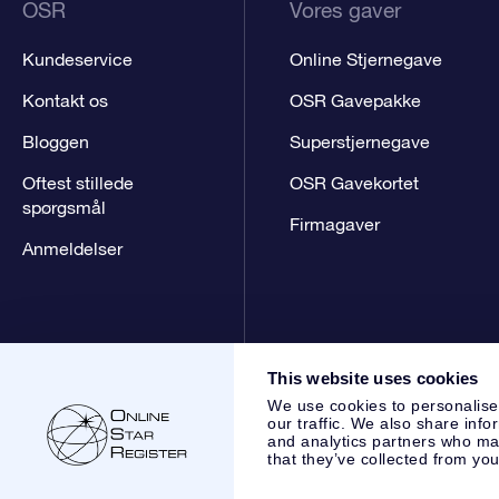
OSR
Vores gaver
Kundeservice
Online Stjernegave
Kontakt os
OSR Gavepakke
Bloggen
Superstjernegave
Oftest stillede
OSR Gavekortet
spørgsmål
Firmagaver
Anmeldelser
This website uses cookies
We use cookies to personalise
our traffic. We also share info
and analytics partners who may
that they’ve collected from you
Online Star Register BV
- Laan van de Maagd 83, 7324 BT 