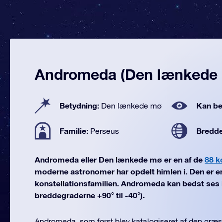
Andromeda (Den lænkede
Betydning:
Kan be
Den lænkede mø
Familie:
Bredd
Perseus
Andromeda eller Den lænkede mø er en af de
88 k
moderne astronomer har opdelt himlen i. Den er e
konstellationsfamilien. Andromeda kan bedst ses 
breddegraderne +90° til -40°).
Andromeda, som først blev katalogiseret af den græ