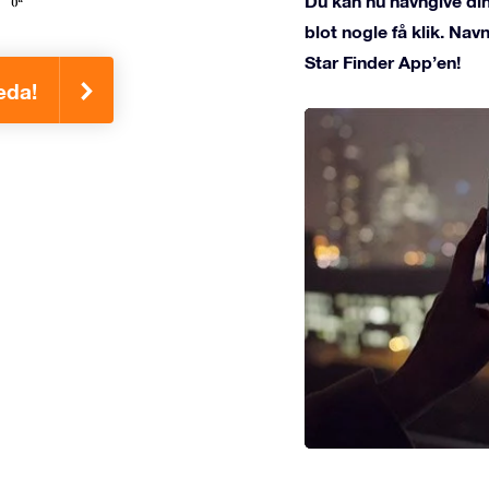
Du kan nu navngive di
blot nogle få klik. Na
Star Finder App’en!
eda!