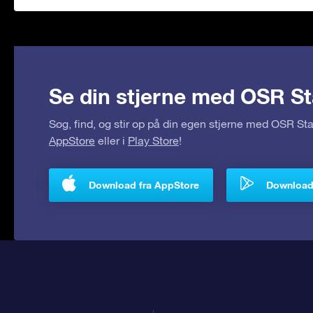
Se din stjerne med OSR St
Søg, find, og stir op på din egen stjerne med OSR S
AppStore
eller i
Play Store
!
Download fra AppStore
Download 