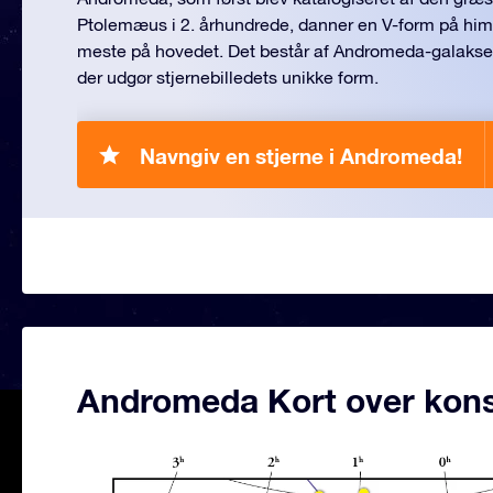
Ptolemæus i 2. århundrede, danner en V-form på himl
meste på hovedet. Det består af Andromeda-galaksen
der udgør stjernebilledets unikke form.
Navngiv en stjerne i Andromeda!
Andromeda Kort over konst