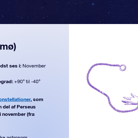
 mø)
dst ses i:
November
egrad:
+90° til -40°
onstellationer
, som
n del af Perseus
i november (fra
ske astronom