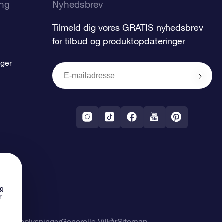
ing
Nyhedsbrev
Tilmeld dig vores GRATIS nyhedsbrev
for tilbud og produktopdateringer
nger
ng
r
nlige oplysninger
Generelle Vilkår
Sitemap