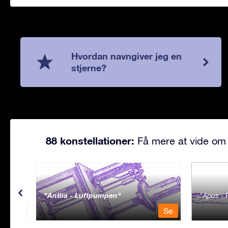
Hvordan navngiver jeg en
stjerne?
88 konstellationer:
Få mere at vide om 
Antlia - Luftpumpen
Apus - 
Se
Se