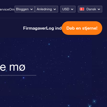
Bloggen
Anledning
USD
Dansk
ervice
Om
Firmagaver
Log ind
Døb en stjerne!
de mø