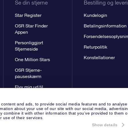
Se din stjerne
Bestilling og lever
Star Register
Kundelogin
OSR Star Finder
Betalingsinformation
Appen
Forsendelsesoplysni
Personliggjort
Returpolitik
Stjerneside
Konstellationer
One Million Stars
OSR Stjerne-
pauseskærm
Flyv mig ud til
stjernerne VR-App
 content and ads, to provide social media features and to analyse
rmation about your use of our site with our social media, advertisi
 combine it with other information that you’ve provided to them o
r use of their services.
Show details
Presseside
Beskyttelse af perso
Apeldoorn, The Netherlands