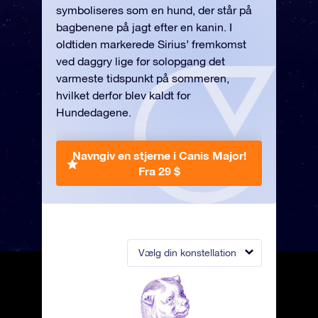
symboliseres som en hund, der står på
bagbenene på jagt efter en kanin. I
oldtiden markerede Sirius’ fremkomst
ved daggry lige før solopgang det
varmeste tidspunkt på sommeren,
hvilket derfor blev kaldt for
Hundedagene.
Navngiv en stjerne i Canis Major!
Fra 29 $
Vælg din konstellation