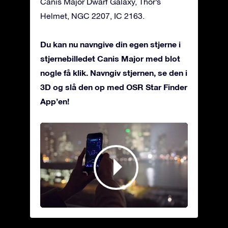
Canis Major Dwarf Galaxy, Thor’s
Helmet, NGC 2207, IC 2163.
Du kan nu navngive din egen stjerne i
stjernebilledet Canis Major med blot
nogle få klik. Navngiv stjernen, se den i
3D og slå den op med OSR Star Finder
App’en!