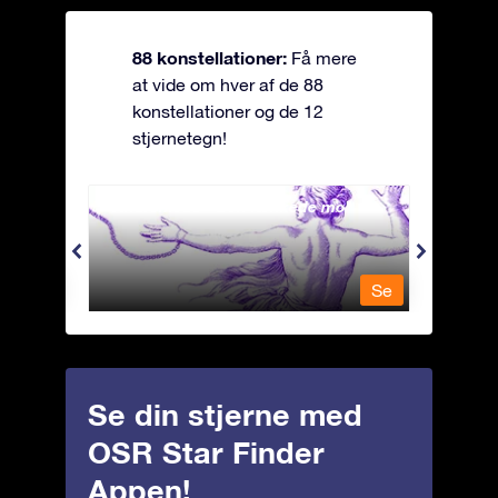
88 konstellationer:
Få mere
at vide om hver af de 88
konstellationer og de 12
stjernetegn!
Andromeda - Den lænkede mø
Antli
Se
Se
Se din stjerne med
OSR Star Finder
Appen!