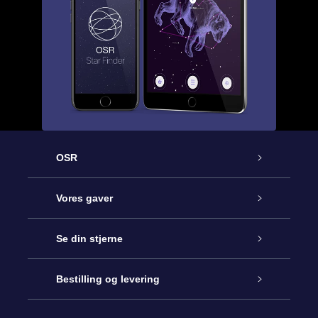
OSR
Kundeservice
Vores gaver
Kontakt os
Online Stjernegave
Se din stjerne
Bloggen
OSR Gavepakke
Star Register
Bestilling og levering
Oftest stillede spørgsmål
Superstjernegave