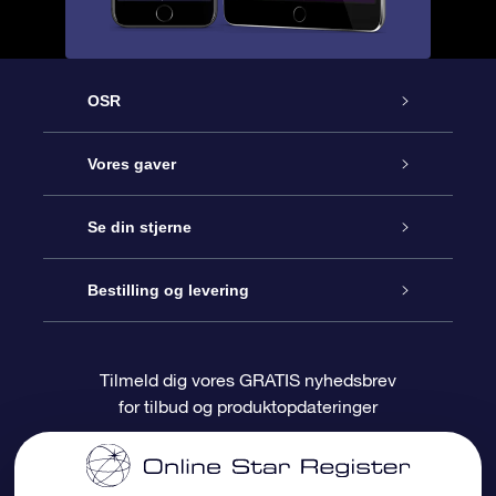
OSR
Kundeservice
Vores gaver
Kontakt os
Online Stjernegave
Se din stjerne
Bloggen
OSR Gavepakke
Star Register
Bestilling og levering
Oftest stillede spørgsmål
Superstjernegave
OSR Star Finder Appen
Kundelogin
Tilmeld dig vores GRATIS nyhedsbrev
for tilbud og produktopdateringer
Anmeldelser
OSR Gavekortet
Personliggjort Stjerneside
Betalingsinformation
Firmagaver
One Million Stars
Forsendelsesoplysninger