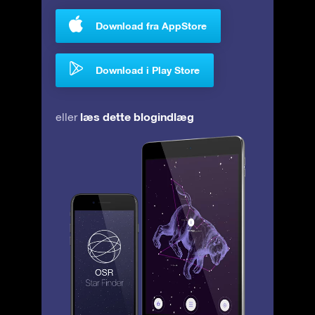
Download fra AppStore
Download i Play Store
læs dette blogindlæg
eller