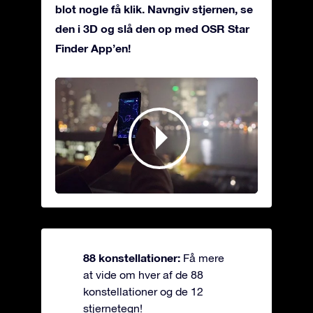
blot nogle få klik. Navngiv stjernen, se
den i 3D og slå den op med OSR Star
Finder App’en!
88 konstellationer:
Få mere
at vide om hver af de 88
konstellationer og de 12
stjernetegn!