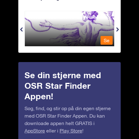
Andromeda - Den lænkede mø
Antli
Se
Se
Se din stjerne med
OSR Star Finder
Appen!
Søg, find, og stir op på din egen stjerne
med OSR Star Finder Appen. Du kan
downloade appen helt GRATIS i
AppStore
eller i
Play Store
!