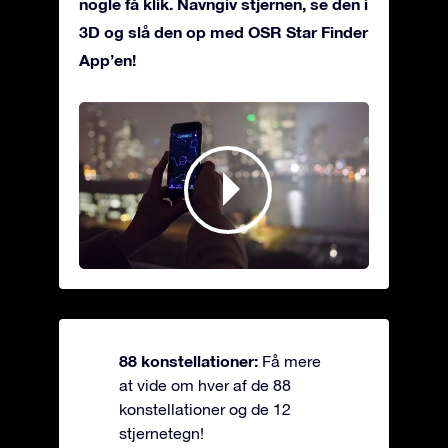
nogle få klik. Navngiv stjernen, se den i
3D og slå den op med OSR Star Finder
App’en!
88 konstellationer:
Få mere
at vide om hver af de 88
konstellationer og de 12
stjernetegn!