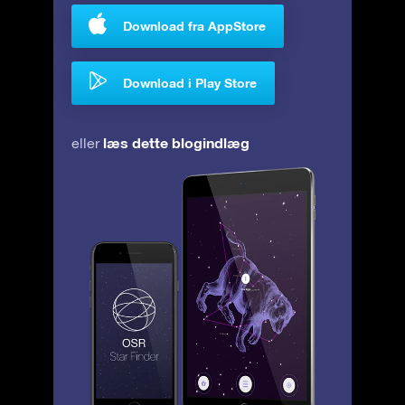
Download fra AppStore
Download i Play Store
læs dette blogindlæg
eller