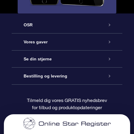
OSR
Kundeservice
Vores gaver
Kontakt os
Online Stjernegave
Se din stjerne
Bloggen
OSR Gavepakke
Star Register
Bestilling og levering
Oftest stillede spørgsmål
Superstjernegave
OSR Star Finder Appen
Kundelogin
Tilmeld dig vores GRATIS nyhedsbrev
for tilbud og produktopdateringer
Anmeldelser
OSR Gavekortet
Personliggjort Stjerneside
Betalingsinformation
Firmagaver
One Million Stars
Forsendelsesoplysninger