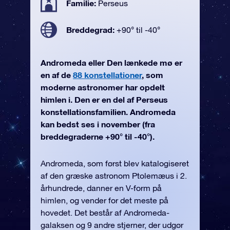
Familie:
Perseus
Breddegrad:
+90° til -40°
Andromeda eller Den lænkede mø er
en af de
88 konstellationer
, som
moderne astronomer har opdelt
himlen i. Den er en del af Perseus
konstellationsfamilien. Andromeda
kan bedst ses i november (fra
breddegraderne +90° til -40°).
Andromeda, som først blev katalogiseret
af den græske astronom Ptolemæus i 2.
århundrede, danner en V-form på
himlen, og vender for det meste på
hovedet. Det består af Andromeda-
galaksen og 9 andre stjerner, der udgør