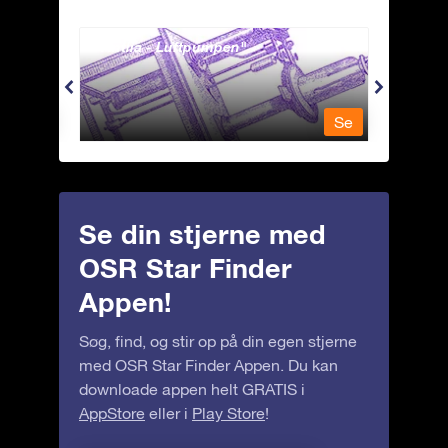
Antlia - Luftpumpen
Apus 
Se
Se
Se din stjerne med
OSR Star Finder
Appen!
Søg, find, og stir op på din egen stjerne
med OSR Star Finder Appen. Du kan
downloade appen helt GRATIS i
AppStore
eller i
Play Store
!