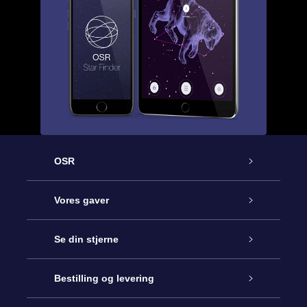
OSR
Kundeservice
Vores gaver
Kontakt os
Online Stjernegave
Se din stjerne
Bloggen
OSR Gavepakke
Star Register
Bestilling og levering