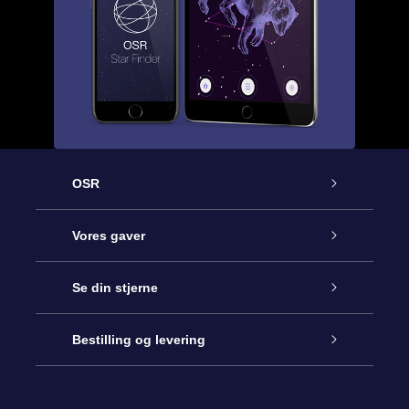
OSR
Kundeservice
Vores gaver
Kontakt os
Online Stjernegave
Se din stjerne
Bloggen
OSR Gavepakke
Star Register
Bestilling og levering
Oftest stillede spørgsmål
Superstjernegave
OSR Star Finder Appen
Kundelogin