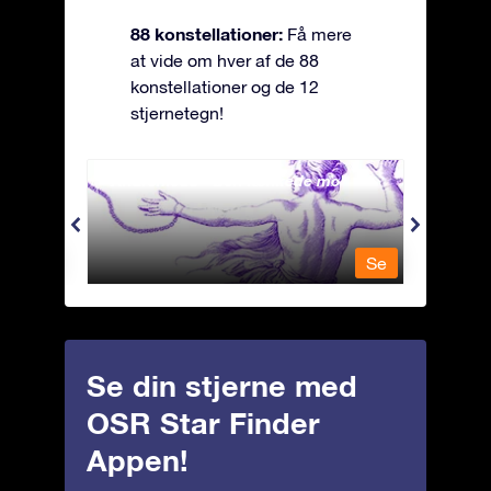
88 konstellationer:
Få mere
at vide om hver af de 88
konstellationer og de 12
stjernetegn!
Andromeda - Den lænkede mø
Antli
Se
Se
Se din stjerne med
OSR Star Finder
Appen!