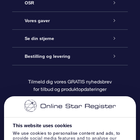
OSR
Kundeservice
Vores gaver
Kontakt os
Online Stjernegave
Se din stjerne
Bloggen
OSR Gavepakke
Star Register
Bestilling og levering
Oftest stillede spørgsmål
Superstjernegave
OSR Star Finder Appen
Kundelogin
Tilmeld dig vores GRATIS nyhedsbrev
for tilbud og produktopdateringer
Anmeldelser
OSR Gavekortet
Personliggjort Stjerneside
Betalingsinformation
Firmagaver
One Million Stars
Forsendelsesoplysninger
This website uses cookies
OSR Stjerne-pauseskærm
Returpolitik
We use cookies to personalise content and ads, to
provide social media features and to analyse our