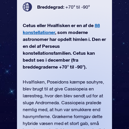
Breddegrad:
+70° til -90°
Cetus eller Hvalfisken er en af de
88
konstellationer
, som moderne
astronomer har opdelt himlen i. Den er
en del af Perseus
konstellationsfamilien. Cetus kan
bedst ses i december (fra
breddegraderne +70° til -90°).
Hvalfisken, Poseidons kæmpe søuhyre,
blev brugt til at give Cassiopeia en
lærestreg, hvor den blev sendt ud for at
sluge Andromeda. Cassiopeia pralede
nemlig med, at hun var smukkere end
havnymferne. Grækerne formgav dette
hybride væsen med et stort gab, små