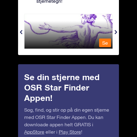
stjernetegn!
Andromeda - Den lænkede mø
Antli
Se
Se
Se din stjerne med
OSR Star Finder
Appen!
Søg, find, og stir op på din egen stjerne
med OSR Star Finder Appen. Du kan
downloade appen helt GRATIS i
AppStore
eller i
Play Store
!