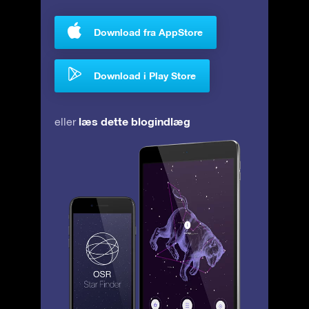
Download fra AppStore
Download i Play Store
læs dette blogindlæg
eller