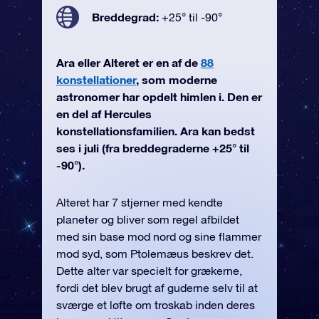
Breddegrad:
+25° til -90°
Ara eller Alteret er en af de
88
konstellationer
, som moderne
astronomer har opdelt himlen i. Den er
en del af Hercules
konstellationsfamilien. Ara kan bedst
ses i juli (fra breddegraderne +25° til
-90°).
Alteret har 7 stjerner med kendte
planeter og bliver som regel afbildet
med sin base mod nord og sine flammer
mod syd, som Ptolemæus beskrev det.
Dette alter var specielt for grækerne,
fordi det blev brugt af guderne selv til at
sværge et løfte om troskab inden deres