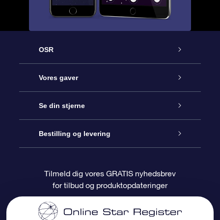
OSR
Kundeservice
Vores gaver
Kontakt os
Online Stjernegave
Se din stjerne
Bloggen
OSR Gavepakke
Star Register
Bestilling og levering
Oftest stillede spørgsmål
Superstjernegave
OSR Star Finder Appen
Kundelogin
Tilmeld dig vores GRATIS nyhedsbrev
for tilbud og produktopdateringer
Anmeldelser
OSR Gavekortet
Personliggjort Stjerneside
Betalingsinformation
Firmagaver
One Million Stars
Forsendelsesoplysninger