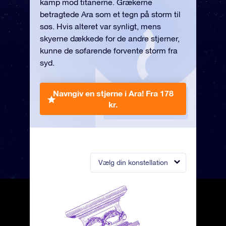
kamp mod titanerne. Grækerne
betragtede Ara som et tegn på storm til
søs. Hvis alteret var synligt, mens
skyerne dækkede for de andre stjerner,
kunne de søfarende forvente storm fra
syd.
Navngiv en stjerne i Ara!
Fra 178
kr.
Vælg din konstellation