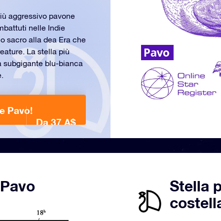
più aggressivo pavone
mbattuti nelle Indie
llo sacro alla dea Era che
ature. La stella più
na subgigante blu-bianca
.
ne Pavo!
Da 37 A$
 Pavo
Stella 
costell