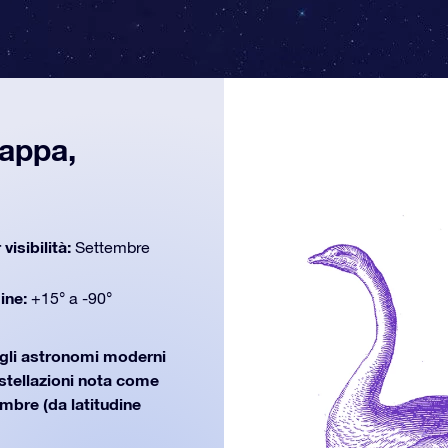
mappa,
 visibilità:
Settembre
dine:
+15° a -90°
 gli astronomi moderni
ostellazioni nota come
mbre (da latitudine