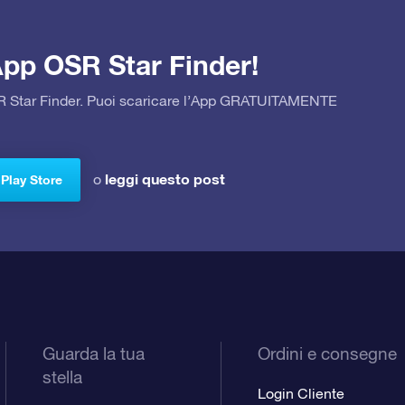
’App OSR Star Finder!
OSR Star Finder. Puoi scaricare l’App GRATUITAMENTE
leggi questo post
o
 Play Store
Guarda la tua
Ordini e consegne
stella
Login Cliente