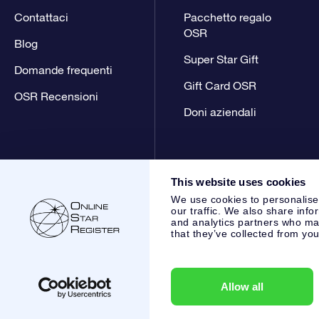
Contattaci
Pacchetto regalo
OSR
Blog
Super Star Gift
Domande frequenti
Gift Card OSR
OSR Recensioni
Doni aziendali
This website uses cookies
We use cookies to personalise
our traffic. We also share info
and analytics partners who may
that they’ve collected from you
Online Star Register BV
- Laan van de Maagd 83, 7324 BT 
,
Servizio Clienti:
help@osr.org
KVK: 60333553, VAT: NL 853
Allow all