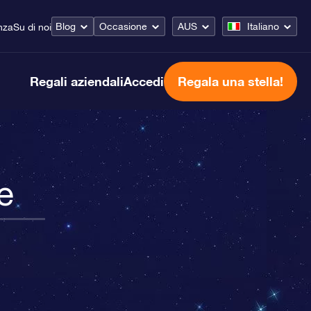
Blog
Occasione
AUS
Italiano
nza
Su di noi
Regali aziendali
Accedi
Regala una stella!
e