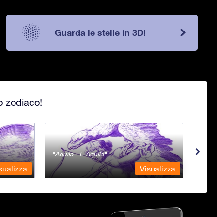
Guarda le stelle in 3D!
lo zodiaco!
Aquila - L'Aquila
Aqua
sualizza
Visualizza