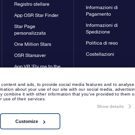
Registro stellare
Informazioni di
Pagamento
App OSR Star Finder
Informazioni di
Star Page
Spedizione
personalizzata
Politica di reso
One Million Stars
Costellazioni
OSR Starsaver
App VR ‘Fly me to the
stars’
 content and ads, to provide social media features and to analyse
rmation about your use of our site with our social media, advertisi
 combine it with other information that you’ve provided to them o
r use of their services.
Show details
Pagina Stampa
Privacy
Termini 
Apeldoorn, The Netherlands
8.62.722B01
Customize