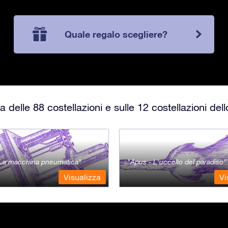
Quale regalo scegliere?
 delle 88 costellazioni e sulle 12 costellazioni del
- La macchina pneumatica
Apus - L'uccello del paradiso
Visualizza
Vi