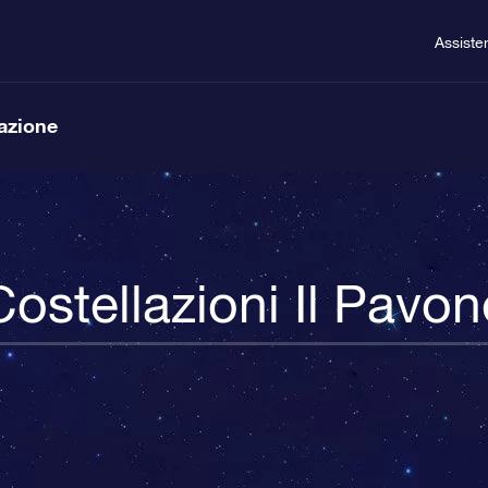
Assiste
lazione
Costellazioni Il Pavon