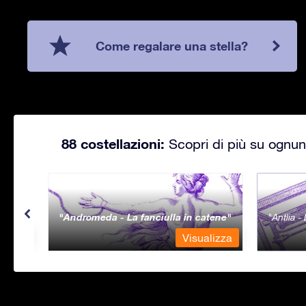
Come regalare una stella?
88 costellazioni:
Scopri di più su ognuna
Andromeda - La fanciulla in catene
Antlia 
lizza
Visualizza