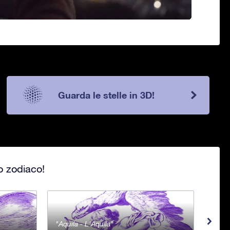
Guarda le stelle in 3D!
lo zodiaco!
Aquila - L'Aquila
Aqua