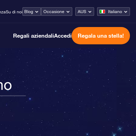
Blog
Occasione
AUS
Italiano
nza
Su di noi
Regali aziendali
Accedi
Regala una stella!
no