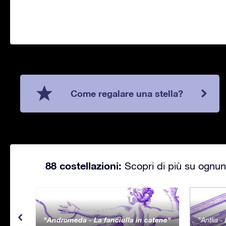
Come regalare una stella?
88 costellazioni:
Scopri di più su ognuna
Andromeda - La fanciulla in catene
Antlia 