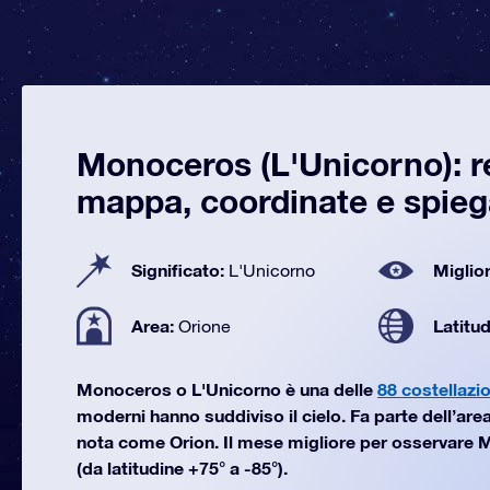
Monoceros (L'Unicorno): r
mappa, coordinate e spie
Significato:
Miglior
L'Unicorno
Area:
Latitu
Orione
Monoceros o L'Unicorno è una delle
88 costellazio
moderni hanno suddiviso il cielo. Fa parte dell’area
nota come Orion. Il mese migliore per osservare 
(da latitudine +75° a -85°).