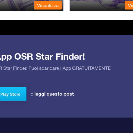
Visualizza
Vi
’App OSR Star Finder!
OSR Star Finder. Puoi scaricare l’App GRATUITAMENTE
leggi questo post
o
 Play Store