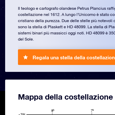
Il teologo e cartografo olandese Petrus Plancius raff
costellazione nel 1612. A lungo l’Unicorno è stato co
cristiano della purezza. Due delle stelle più notevoli
sono la stella di Plaskett e HD 48099. La stella di Pla
sistemi binari più massicci oggi noti. HD 48099 è 35
del Sole.
Regala una stella della costellazi
Mappa della costellazion