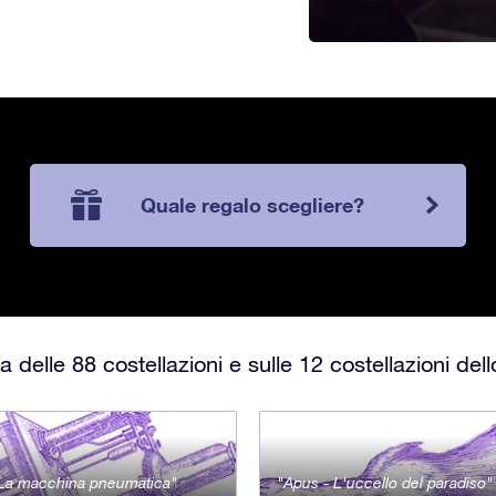
Quale regalo scegliere?
 delle 88 costellazioni e sulle 12 costellazioni del
- La macchina pneumatica
Apus - L'uccello del paradiso