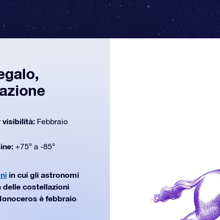
egalo,
gazione
 visibilità:
Febbraio
dine:
+75° a -85°
ni
in cui gli astronomi
 delle costellazioni
Monoceros è febbraio