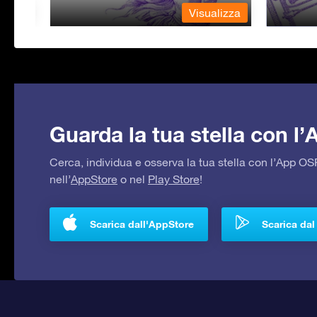
lizza
Visualizza
Guarda la tua stella con l
Cerca, individua e osserva la tua stella con l’App 
nell’
AppStore
o nel
Play Store
!
Scarica dall'AppStore
Scarica dal