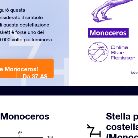
igurò questa
nsiderato il simbolo
 di questa costellazione
skett è forse uno dei
0.000 volte più luminosa
one Monoceros!
Mon
Da 37 A$
e Monoceros
Stella 
costell
(Monoc