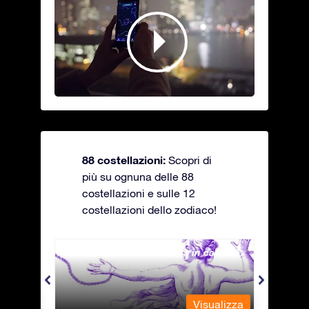
88 costellazioni:
Scopri di
più su ognuna delle 88
costellazioni e sulle 12
costellazioni dello zodiaco!
Andromeda - La fanciulla in catene
Antli
alizza
Visualizza