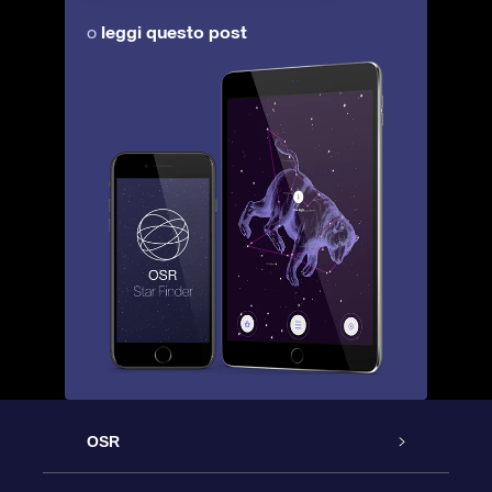
leggi questo post
o
OSR