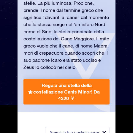
stelle. La più luminosa, Procione,
prende il nome dal termine greco che
significa “davanti al cane” dal momento
che la stessa sorge nell’emisfero Nord
prima di Sirio, la stella principale della
costellazione del Cane Maggiore. Il mito
greco vuole che il cane, di nome Maera,
morì di crepacuore quando scoprì che il
suo padrone Icaro era stato ucciso e
Zeus lo collocò nel cielo.
Regala una stella della
costellazione Canis Minor!
Da
4320 ￥
Scegli la tua costellazione