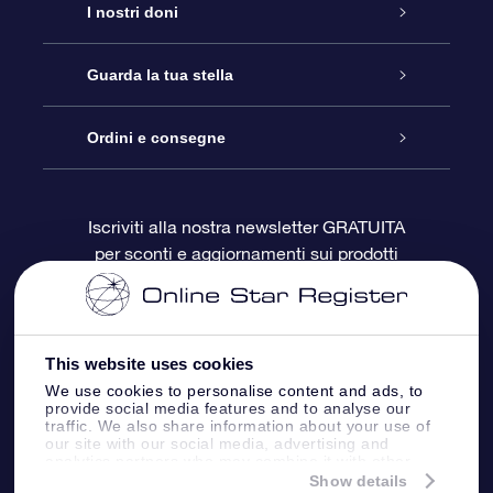
Assistenza
I nostri doni
Contattaci
Online Star Gift
Guarda la tua stella
Blog
Pacchetto regalo OSR
Registro stellare
Ordini e consegne
Domande frequenti
Super Star Gift
App OSR Star Finder
Login Cliente
Iscriviti alla nostra newsletter GRATUITA
per sconti e aggiornamenti sui prodotti
OSR Recensioni
Gift Card OSR
Star Page personalizzata
Informazioni di Pagamento
Doni aziendali
One Million Stars
Informazioni di Spedizione
This website uses cookies
OSR Starsaver
Politica di reso
We use cookies to personalise content and ads, to
provide social media features and to analyse our
traffic. We also share information about your use of
our site with our social media, advertising and
App VR ‘Fly me to the stars’
Costellazioni
analytics partners who may combine it with other
information that you’ve provided to them or that
Show details