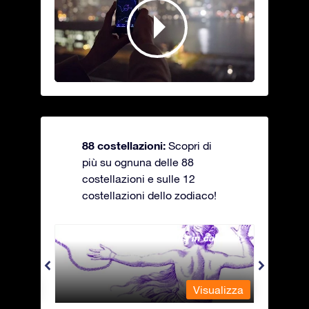
88 costellazioni:
Scopri di
più su ognuna delle 88
costellazioni e sulle 12
costellazioni dello zodiaco!
Andromeda - La fanciulla in catene
Antli
alizza
Visualizza