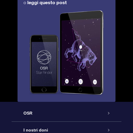
leggi questo post
o
OSR
Assistenza
I nostri doni