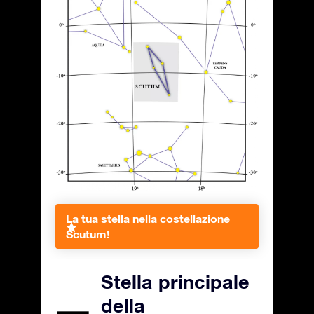
La tua stella nella costellazione
Scutum!
Stella principale
della