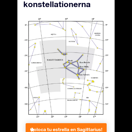
konstellationerna
Coloca tu estrella en Sagittarius!