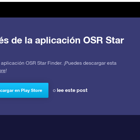
avés de la aplicación OSR Star
 la aplicación OSR Star Finder. ¡Puedes descargar esta
ore
!
lee este post
o
cargar en Play Store