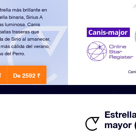
trella más brillante en
la binaria, Sirius A
más luminosa. Canis
patas traseras que
da de Sirio al amanecer,
 más cálida del verano,
s del Perro.
Cani
!
De 2592 ₹
Estrell
mayor 