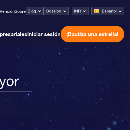
Blog
Ocasión
INR
Español
Atención
Sobre
presariales
Iniciar sesión
¡Bautiza una estrella!
yor