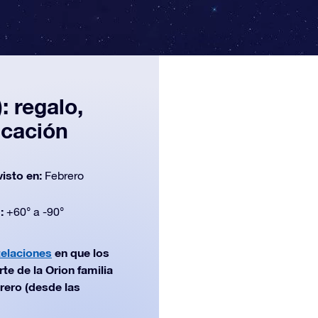
: regalo,
icación
visto en:
Febrero
d:
+60° a -90°
telaciones
en que los
te de la Orion familia
rero (desde las