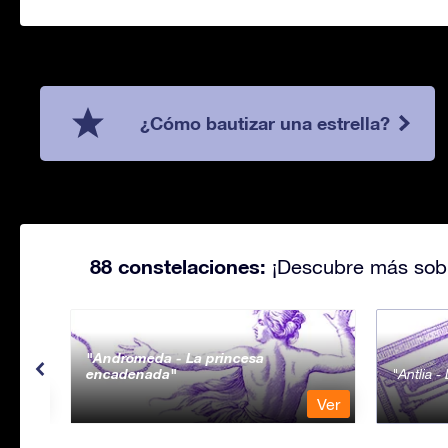
¿Cómo bautizar una estrella?
88 constelaciones:
¡Descubre más sobr
Andromeda - La princesa
encadenada
Antlia 
Ver
Ver