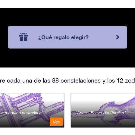
¿Qué regalo elegir?
e cada una de las 88 constelaciones y los 12 zod
- La máquina neumática
Apus - El ave del Paraiso
Ver