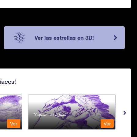
Ver las estrellas en 3D!
íacos!
Aquila - El águila
Aqua
Ver
Ver