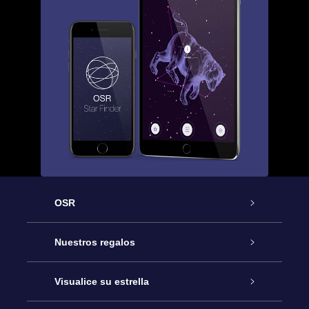
OSR
Atención
Nuestros regalos
Contáctanos
Regalo Estrella Online
Visualice su estrella