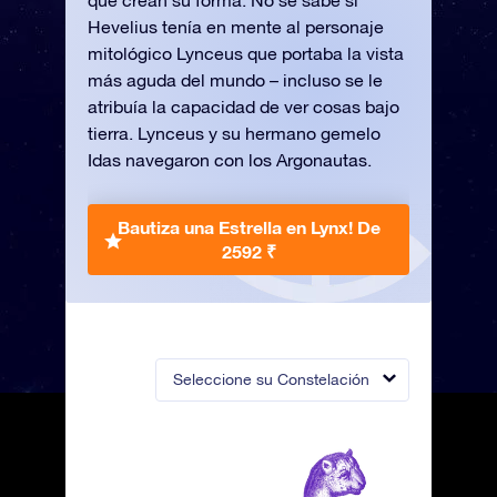
que crean su forma. No se sabe si
Hevelius tenía en mente al personaje
mitológico Lynceus que portaba la vista
más aguda del mundo – incluso se le
atribuía la capacidad de ver cosas bajo
tierra. Lynceus y su hermano gemelo
Idas navegaron con los Argonautas.
Bautiza una Estrella en Lynx!
De
2592 ₹
Seleccione su Constelación