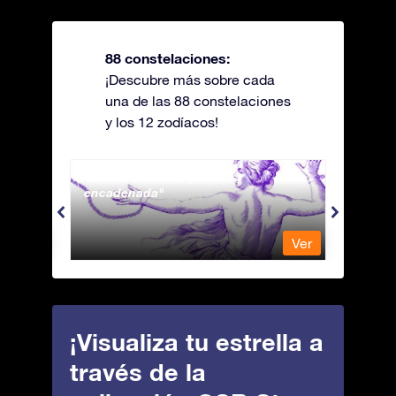
88 constelaciones:
¡Descubre más sobre cada
una de las 88 constelaciones
y los 12 zodíacos!
Andromeda - La princesa
Antli
encadenada
Ver
Ver
¡Visualiza tu estrella a
través de la