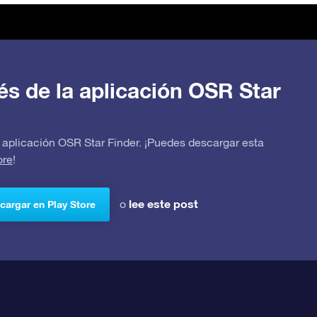
avés de la aplicación OSR Star
 la aplicación OSR Star Finder. ¡Puedes descargar esta
ore
!
lee este post
o
cargar en Play Store