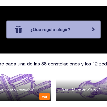
¿Qué regalo elegir?
e cada una de las 88 constelaciones y los 12 zod
- La máquina neumática
Apus - El ave del Paraiso
Ver