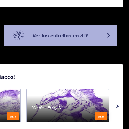
Ver las estrellas en 3D!
íacos!
Aquila - El águila
Aqua
Ver
Ver