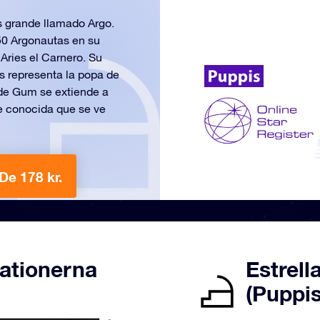
s grande llamado Argo.
 50 Argonautas en su
 Aries el Carnero. Su
is representa la popa de
a de Gum se extiende a
e conocida que se ve
De 178 kr.
lationerna
Estrell
(Puppis