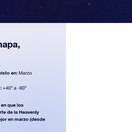
mapa,
n
visto en:
Marzo
d:
+40° a -90°
en que los
rte de la Heavenly
ejor en marzo (desde