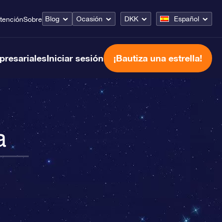
Blog
Ocasión
DKK
Español
tención
Sobre
presariales
Iniciar sesión
¡Bautiza una estrella!
a