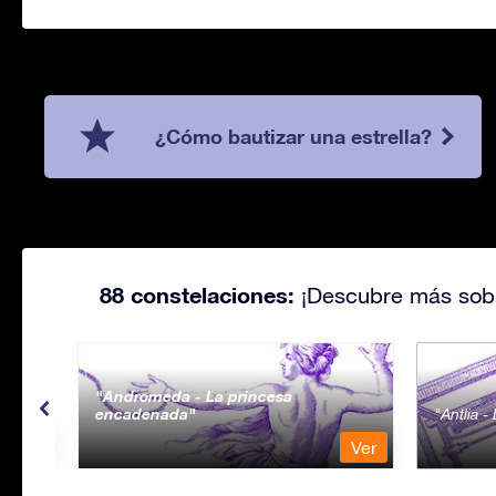
¿Cómo bautizar una estrella?
88 constelaciones:
¡Descubre más sobr
Andromeda - La princesa
encadenada
Antlia 
Ver
Ver