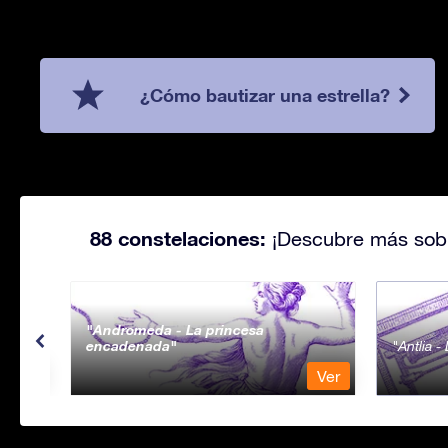
¿Cómo bautizar una estrella?
88 constelaciones:
¡Descubre más sobr
Andromeda - La princesa
encadenada
Antlia 
Ver
Ver