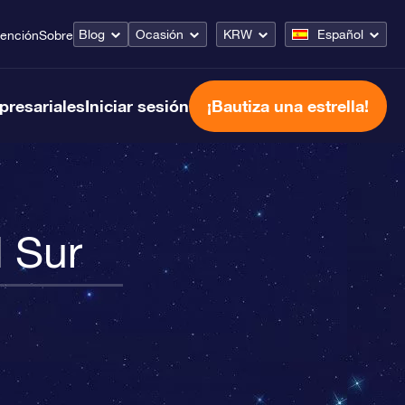
Blog
Ocasión
KRW
Español
tención
Sobre
presariales
Iniciar sesión
¡Bautiza una estrella!
l Sur