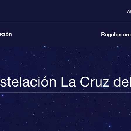
A
ación
Regalos em
telación La Cruz de