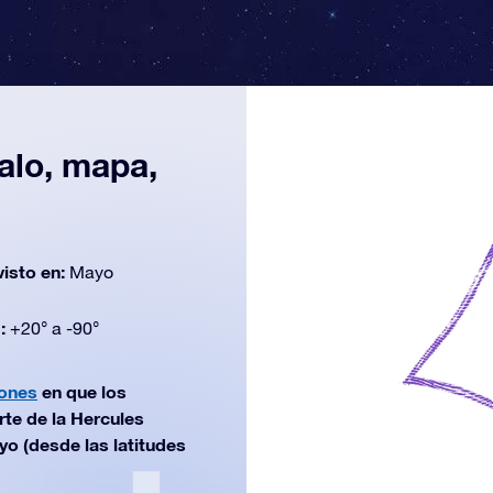
galo, mapa,
n
visto en:
Mayo
d:
+20° a -90°
iones
en que los
te de la Hercules
yo (desde las latitudes