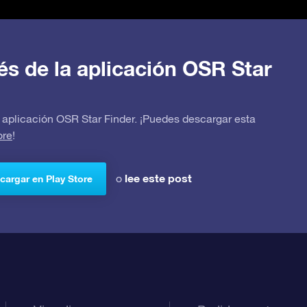
avés de la aplicación OSR Star
 la aplicación OSR Star Finder. ¡Puedes descargar esta
ore
!
lee este post
o
cargar en Play Store