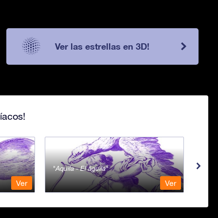
Ver las estrellas en 3D!
íacos!
Aquila - El águila
Aqua
Ver
Ver