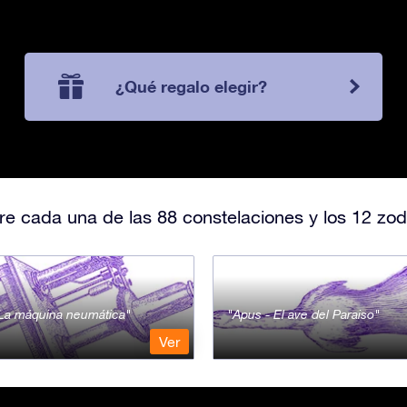
¿Qué regalo elegir?
e cada una de las 88 constelaciones y los 12 zod
- La máquina neumática
Apus - El ave del Paraiso
Ver