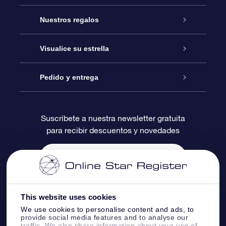
Atención
Nuestros regalos
Contáctanos
Regalo Estrella Online
Visualice su estrella
Blog
Paquete de Regalo OSR
Registro estelar
Pedido y entrega
Preguntas Más Frecuentes
Regalo Súper Estrella
Aplicación de Búsqueda de Estrella
Acceso clientes
Suscríbete a nuestra newsletter gratuita
para recibir descuentos y novedades
Reseñas
Tarjeta de Regalo OSR
Página de Estrella Personalizada
Información de Pago
Regalos empresariales
Un Millón de Estrellas
Información de Envío
Salvaestrellas OSR
Política de devolución
This website uses cookies
We use cookies to personalise content and ads, to
provide social media features and to analyse our
Aplicación de RV Llévame a las estrellas
Constelaciones
traffic. We also share information about your use of