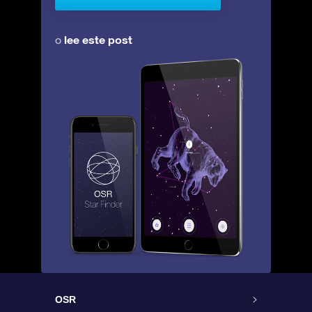
lee este post
o
OSR