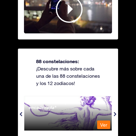
88 constelaciones:
¡Descubre más sobre cada
una de las 88 constelaciones
y los 12 zodíacos!
Andromeda - La princesa
Antli
encadenada
Ver
Ver