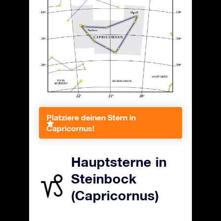
Platziere deinen Stern in
Capricornus!
Hauptsterne in
Steinbock
(Capricornus)