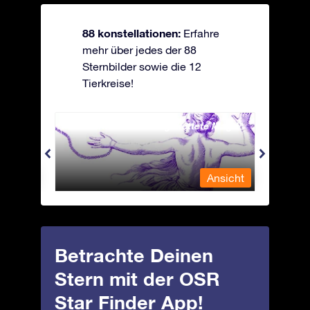
88 konstellationen:
Erfahre
mehr über jedes der 88
Sternbilder sowie die 12
Tierkreise!
Andromeda - Die angekettete Magd
Antli
nsicht
Ansicht
Betrachte Deinen
Stern mit der OSR
Star Finder App!