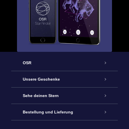
OSR
Service
Unsere Geschenke
Kontakt
Sterne schenken
Sehe deinen Stern
Blog
OSR-Geschenkpaket
Sternregister
Bestellung und Lieferung
Häufig Gestellte Fragen
Super Star Gift
OSR Star Finder App
Kundenlogin