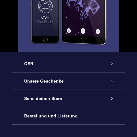
OSR
Service
Unsere Geschenke
Kontakt
Sterne schenken
Sehe deinen Stern
Blog
OSR-Geschenkpaket
Sternregister
Bestellung und Lieferung
Häufig Gestellte Fragen
Super Star Gift
OSR Star Finder App
Kundenlogin