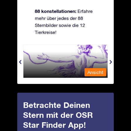
88 konstellationen:
Erfahre
mehr über jedes der 88
Sternbilder sowie die 12
Tierkreise!
Andromeda - Die angekettete Magd
Antli
nsicht
Ansicht
Betrachte Deinen
Stern mit der OSR
Star Finder App!