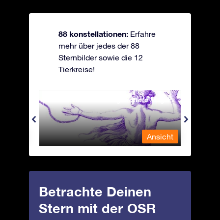
88 konstellationen:
Erfahre
mehr über jedes der 88
Sternbilder sowie die 12
Tierkreise!
Andromeda - Die angekettete Magd
Antli
nsicht
Ansicht
Betrachte Deinen
Stern mit der OSR