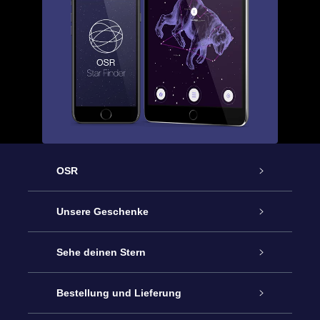
OSR
Service
Unsere Geschenke
Kontakt
Sterne schenken
Sehe deinen Stern
Blog
OSR-Geschenkpaket
Sternregister
Bestellung und Lieferung