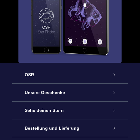
OSR
Service
Unsere Geschenke
Kontakt
Sterne schenken
Sehe deinen Stern
Blog
OSR-Geschenkpaket
Sternregister
Bestellung und Lieferung