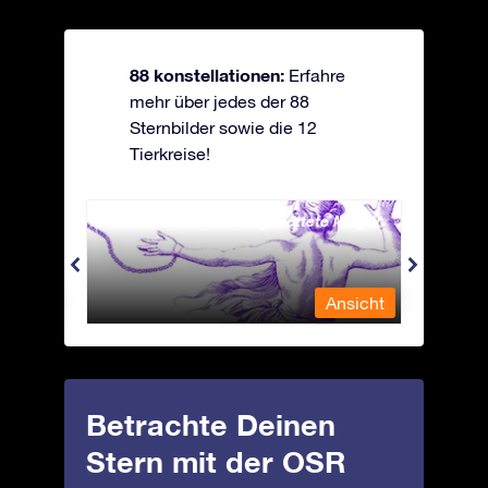
88 konstellationen:
Erfahre
mehr über jedes der 88
Sternbilder sowie die 12
Tierkreise!
Andromeda - Die angekettete Magd
Antli
nsicht
Ansicht
Betrachte Deinen
Stern mit der OSR