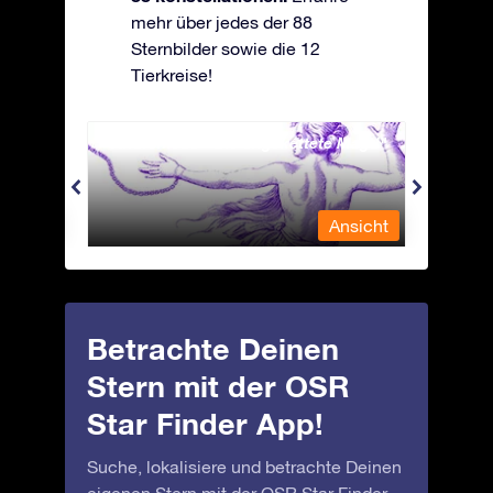
mehr über jedes der 88
Sternbilder sowie die 12
Tierkreise!
Andromeda - Die angekettete Magd
Antli
nsicht
Ansicht
Betrachte Deinen
Stern mit der OSR
Star Finder App!
Suche, lokalisiere und betrachte Deinen