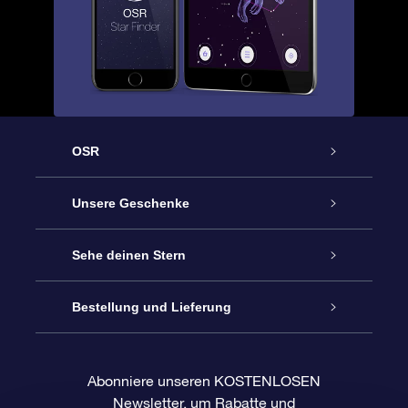
OSR
Service
Unsere Geschenke
Kontakt
Sterne schenken
Sehe deinen Stern
Blog
OSR-Geschenkpaket
Sternregister
Bestellung und Lieferung
Häufig Gestellte Fragen
Super Star Gift
OSR Star Finder App
Kundenlogin
Abonniere unseren KOSTENLOSEN
Newsletter, um Rabatte und
Bewertungen
OSR-Geschenkgutschein