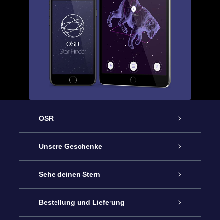
OSR
Service
Unsere Geschenke
Kontakt
Sterne schenken
Sehe deinen Stern
Blog
OSR-Geschenkpaket
Sternregister
Bestellung und Lieferung