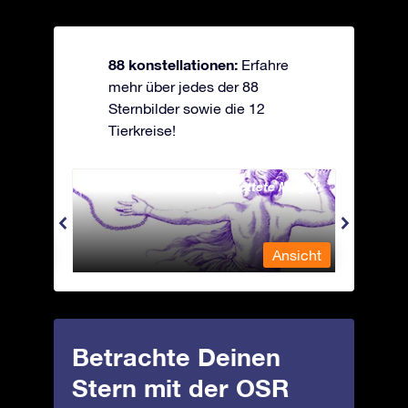
88 konstellationen:
Erfahre
mehr über jedes der 88
Sternbilder sowie die 12
Tierkreise!
Andromeda - Die angekettete Magd
Antli
nsicht
Ansicht
Betrachte Deinen
Stern mit der OSR