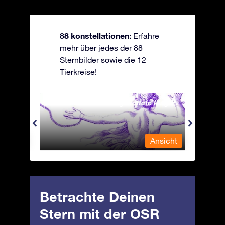
88 konstellationen:
Erfahre
mehr über jedes der 88
Sternbilder sowie die 12
Tierkreise!
Andromeda - Die angekettete Magd
Antli
nsicht
Ansicht
Betrachte Deinen
Stern mit der OSR