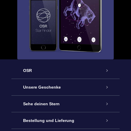
OSR
Service
Unsere Geschenke
Kontakt
Sterne schenken
Sehe deinen Stern
Blog
OSR-Geschenkpaket
Sternregister
Bestellung und Lieferung