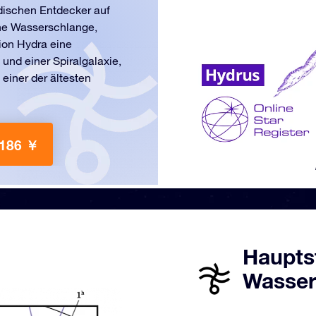
ndischen Entdecker auf
che Wasserschlange,
tion Hydra eine
und einer Spiralgalaxie,
 einer der ältesten
 186 ￥
Haupts
Wasser