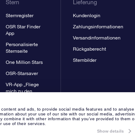
Stern
Lieferung
Sternregister
Kundenlogin
OSR Star Finder
Zahlungsinformationen
App
Versandinformationen
Personalisierte
Rückgaberecht
Sternseite
Sternbilder
One Million Stars
OSR-Starsaver
VR-App „Fliege
mich zu den
Sternen“
 content and ads, to provide social media features and to analyse
rmation about your use of our site with our social media, advertisi
 combine it with other information that you’ve provided to them o
r use of their services.
Show details
Presseseite
Datenschutzerklär
Apeldoorn, The Netherlands