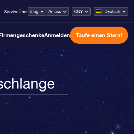
Blog
Anlass
CNY
Deutsch
Service
Über
Firmengeschenke
Anmelden
Taufe einen Stern!
schlange