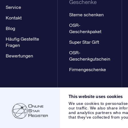
Geschenke
Service
Sterne schenken
Kontakt
OSR-
Blog
Geschenkpaket
Häufig Gestellte
Super Star Gift
Fragen
OSR-
Bewertungen
Geschenkgutschein
Firmengeschenke
This website uses cookies
We use cookies to personalise
our traffic. We also share info
and analytics partners who may
that they’ve collected from you
Online Star Register BV
- Laan van de Maagd 83, 7324 BT 