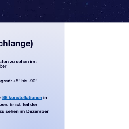
chlange)
ten zu sehen im:
ber
ngrad:
+5° bis -90°
er
88 konstellationen
in
n. Er ist Teil der
n zu sehen im Dezember