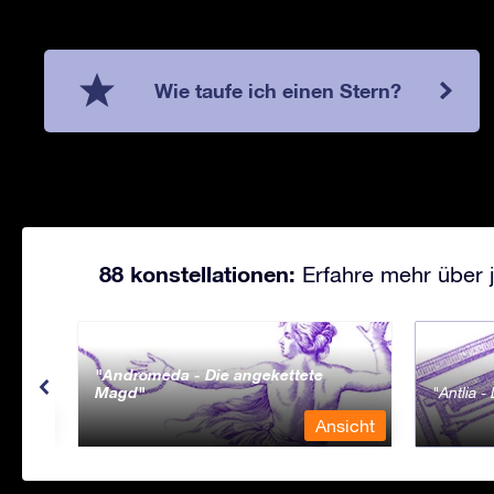
Wie taufe ich einen Stern?
88 konstellationen:
Erfahre mehr über j
Andromeda - Die angekettete
Magd
Antlia 
sicht
Ansicht