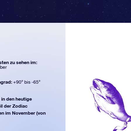
ten zu sehen im:
ber
ngrad:
+90° bis -65°
in den heutige
il der Zodiac
hen im November (von