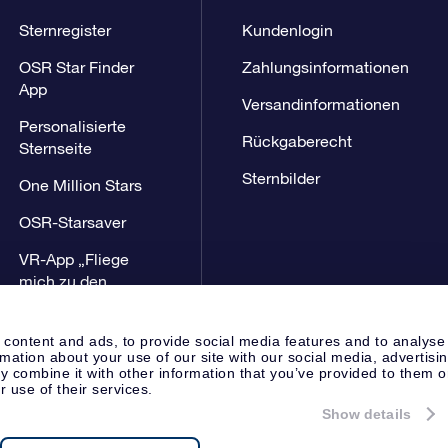
Sternregister
Kundenlogin
OSR Star Finder
Zahlungsinformationen
App
Versandinformationen
Personalisierte
Rückgaberecht
Sternseite
Sternbilder
One Million Stars
OSR-Starsaver
VR-App „Fliege
mich zu den
Sternen“
 content and ads, to provide social media features and to analyse
rmation about your use of our site with our social media, advertisi
 combine it with other information that you’ve provided to them o
r use of their services.
Show details
Presseseite
Datenschutzerklär
Apeldoorn, The Netherlands