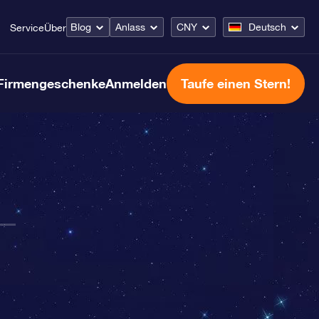
Blog
Anlass
CNY
Deutsch
Service
Über
Firmengeschenke
Anmelden
Taufe einen Stern!