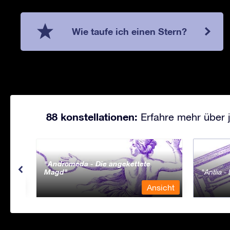
Wie taufe ich einen Stern?
88 konstellationen:
Erfahre mehr über j
Andromeda - Die angekettete
Magd
Antlia 
sicht
Ansicht