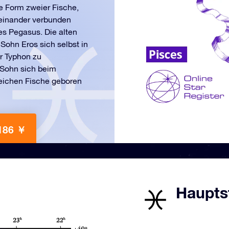
ie Form zweier Fische,
teinander verbunden
es Pegasus. Die alten
 Sohn Eros sich selbst in
r Typhon zu
 Sohn sich beim
zeichen Fische geboren
186 ￥
Hauptst