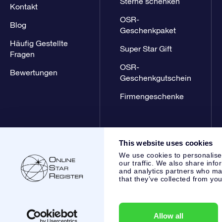
Sterne schenken
Kontakt
OSR-
Blog
Geschenkpaket
Häufig Gestellte
Super Star Gift
Fragen
OSR-
Bewertungen
Geschenkgutschein
Firmengeschenke
This website uses cookies
We use cookies to personalise
our traffic. We also share info
and analytics partners who may
that they’ve collected from you
Online Star Register BV
- Laan van de Maagd 83, 7324 BT 
,
Kundenservice:
help@osr.org
KVK: 60333553, VAT: NL 853
Allow all