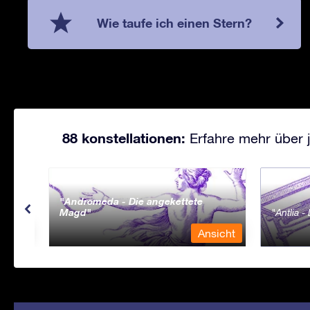
Wie taufe ich einen Stern?
88 konstellationen:
Erfahre mehr über j
Andromeda - Die angekettete
Magd
Antlia 
sicht
Ansicht