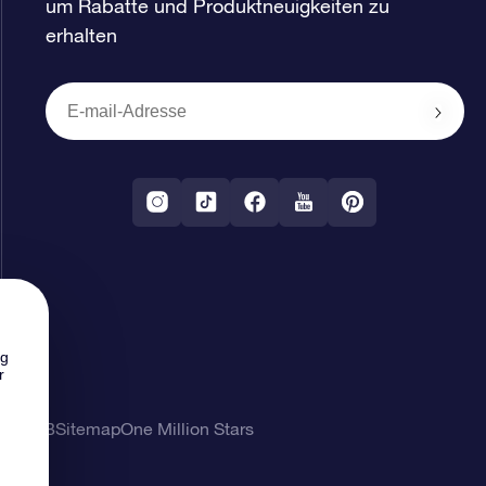
um Rabatte und Produktneuigkeiten zu
erhalten
ng
r
ung
AGB
Sitemap
One Million Stars