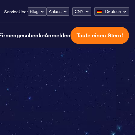
Blog
Anlass
CNY
Deutsch
Service
Über
Firmengeschenke
Anmelden
Taufe einen Stern!