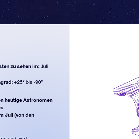
ten zu sehen im:
Juli
ngrad:
+25° bis -90°
en heutige Astronomen
es
m Juli (von den
ten und wird