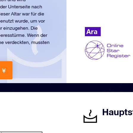
der Unterseite nach
ser Altar war für die
genutzt wurde, um vor
r einzugehen. Die
eeresstürme. Wenn der
rne verdeckten, mussten
6 ￥
Hauptst