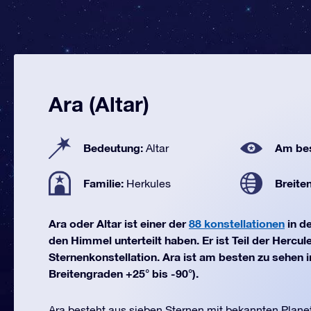
Ara (Altar)
Bedeutung:
Am bes
Altar
Familie:
Breite
Herkules
Ara oder Altar ist einer der
88 konstellationen
in d
den Himmel unterteilt haben. Er ist Teil der Hercul
Sternenkonstellation. Ara ist am besten zu sehen i
Breitengraden +25° bis -90°).
Ara besteht aus sieben Sternen mit bekannten Plane