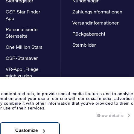
Sternregister
Kundenlogin
OSR Star Finder
Zahlungsinformationen
App
Versandinformationen
Personalisierte
Rückgaberecht
Sternseite
Sternbilder
One Million Stars
OSR-Starsaver
VR-App „Fliege
mich zu den
Sternen“
 content and ads, to provide social media features and to analyse
rmation about your use of our site with our social media, advertisi
 combine it with other information that you’ve provided to them o
r use of their services.
Show details
Presseseite
Datenschutzerklär
Apeldoorn, The Netherlands
8.62.722B01
Customize