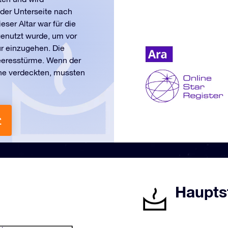
der Unterseite nach
ser Altar war für die
genutzt wurde, um vor
r einzugehen. Die
eeresstürme. Wenn der
rne verdeckten, mussten
£
Hauptst