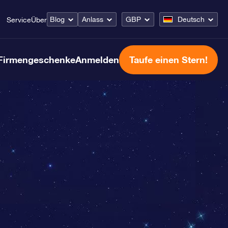
Blog
Anlass
GBP
Deutsch
Service
Über
Firmengeschenke
Anmelden
Taufe einen Stern!