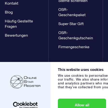
Sterne schenken
Kontakt
OSR-
Blog
Geschenkpaket
Häufig Gestellte
Super Star Gift
Fragen
OSR-
Bewertungen
Geschenkgutschein
Firmengeschenke
This website uses cookies
We use cookies to personalise
our traffic. We also share info
and analytics partners who may
that they’ve collected from you
Online Star Register BV
- Laan van de Maagd 83, 7324 BT 
,
Kundenservice:
help@osr.org
KVK: 60333553, VAT: NL 853
Allow all