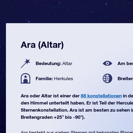
Ara (Altar)
Bedeutung:
Am bes
Altar
Familie:
Breite
Herkules
Ara oder Altar ist einer der
88 konstellationen
in d
den Himmel unterteilt haben. Er ist Teil der Hercul
Sternenkonstellation. Ara ist am besten zu sehen i
Breitengraden +25° bis -90°).
Ara besteht aus sieben Sternen mit bekannten Plane