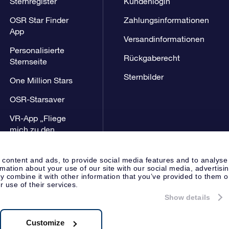
Sternregister
Kundenlogin
OSR Star Finder
Zahlungsinformationen
App
Versandinformationen
Personalisierte
Rückgaberecht
Sternseite
Sternbilder
One Million Stars
OSR-Starsaver
VR-App „Fliege
mich zu den
Sternen“
 content and ads, to provide social media features and to analyse
rmation about your use of our site with our social media, advertisi
 combine it with other information that you’ve provided to them o
r use of their services.
Show details
Presseseite
Datenschutzerklär
Apeldoorn, The Netherlands
8.62.722B01
Customize