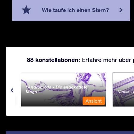
Wie taufe ich einen Stern?
88 konstellationen:
Erfahre mehr über j
Andromeda - Die angekettete
Magd
Antlia 
sicht
Ansicht