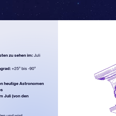
ten zu sehen im:
Juli
ngrad:
+25° bis -90°
en heutige Astronomen
es
m Juli (von den
ten und wird