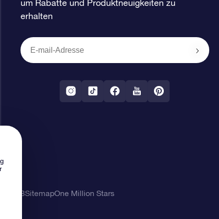
um Rabatte und Produktneuigkeiten zu
erhalten
ng
r
ung
AGB
Sitemap
One Million Stars