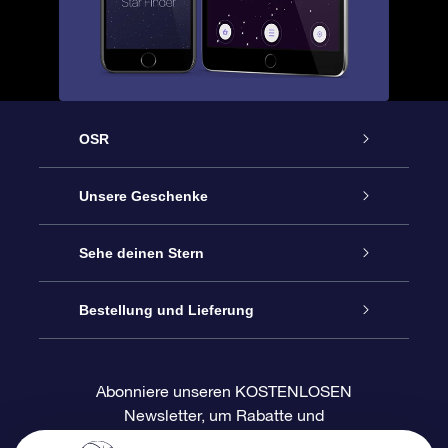
OSR
Service
Unsere Geschenke
Kontakt
Sterne schenken
Sehe deinen Stern
Blog
OSR-Geschenkpaket
Sternregister
Bestellung und Lieferung
Häufig Gestellte Fragen
Super Star Gift
OSR Star Finder App
Kundenlogin
Abonniere unseren KOSTENLOSEN
Newsletter, um Rabatte und
Bewertungen
OSR-Geschenkgutschein
Personalisierte Sternseite
Zahlungsinformationen
Produktneuigkeiten zu erhalten