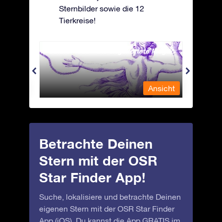
Sternbilder sowie die 12
Tierkreise!
Andromeda - Die angekettete Magd
Antli
nsicht
Ansicht
Betrachte Deinen
Stern mit der OSR
Star Finder App!
Suche, lokalisiere und betrachte Deinen
eigenen Stern mit der OSR Star Finder
App (iOS). Du kannst die App GRATIS im