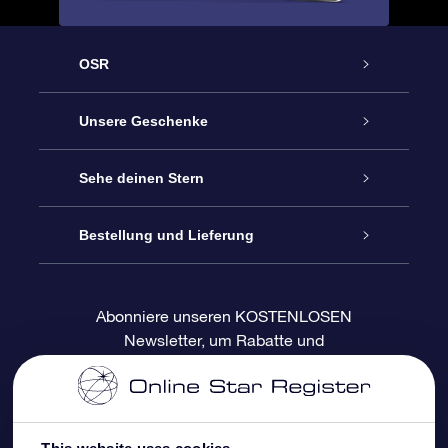
OSR
Service
Unsere Geschenke
Kontakt
Sterne schenken
Sehe deinen Stern
Blog
OSR-Geschenkpaket
Sternregister
Bestellung und Lieferung
Häufig Gestellte Fragen
Super Star Gift
OSR Star Finder App
Kundenlogin
Abonniere unseren KOSTENLOSEN
Newsletter, um Rabatte und
Bewertungen
OSR-Geschenkgutschein
Personalisierte Sternseite
Zahlungsinformationen
Produktneuigkeiten zu erhalten
Firmengeschenke
One Million Stars
Versandinformationen