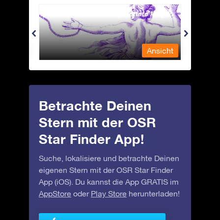
Andromeda - Die angekettete Magd
Antli
nsicht
Ansicht
Betrachte Deinen
Stern mit der OSR
Star Finder App!
Suche, lokalisiere und betrachte Deinen
eigenen Stern mit der OSR Star Finder
App (iOS). Du kannst die App GRATIS im
AppStore
oder
Play Store
herunterladen!