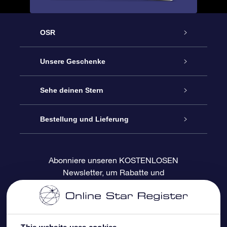
OSR
Service
Unsere Geschenke
Kontakt
Sterne schenken
Sehe deinen Stern
Blog
OSR-Geschenkpaket
Sternregister
Bestellung und Lieferung
Häufig Gestellte Fragen
Super Star Gift
OSR Star Finder App
Kundenlogin
Abonniere unseren KOSTENLOSEN
Newsletter, um Rabatte und
Bewertungen
OSR-Geschenkgutschein
Personalisierte Sternseite
Zahlungsinformationen
Produktneuigkeiten zu erhalten
Firmengeschenke
One Million Stars
Versandinformationen