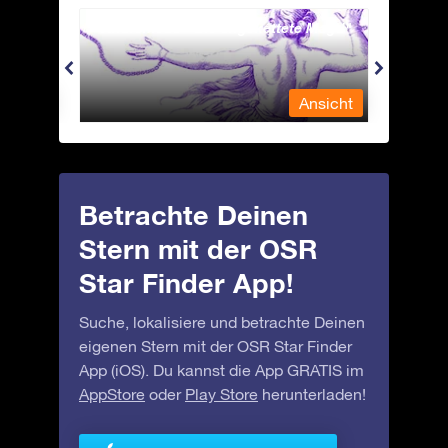
Andromeda - Die angekettete Magd
Antli
nsicht
Ansicht
Betrachte Deinen
Stern mit der OSR
Star Finder App!
Suche, lokalisiere und betrachte Deinen
eigenen Stern mit der OSR Star Finder
App (iOS). Du kannst die App GRATIS im
AppStore
oder
Play Store
herunterladen!