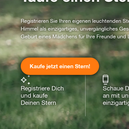
Registrieren Sie Ihren eigenen leuchtenden S
Himmel als einzigartiges, unvergängliches Ge
Geburt eines Mädchens für Ihre Freunde und 
Kaufe jetzt einen Stern!
Registriere Dich
Schaue Di
und kaufe
an mit un
Deinen Stern
einzigart