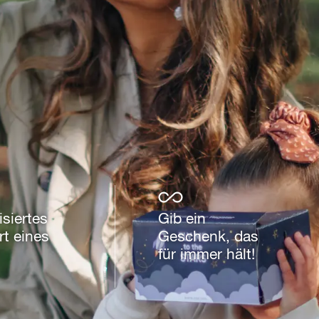
isiertes
Gib ein
t eines
Geschenk, das
für immer hält!