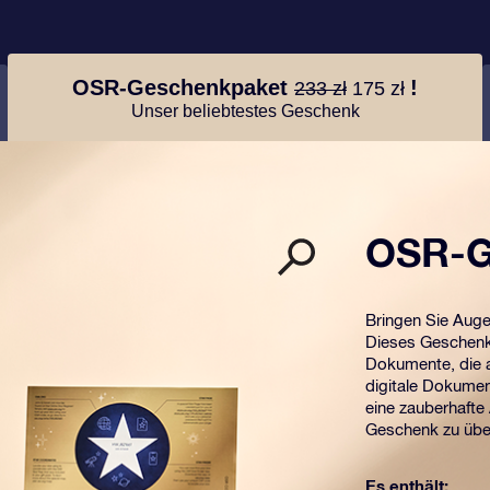
OSR-Geschenkpaket
!
233 zł
175 zł
Unser beliebtestes Geschenk
OSR-G
Bringen Sie Aug
Dieses Geschenk 
Dokumente, die a
digitale Dokumen
eine zauberhafte
Geschenk zu übe
Es enthält: