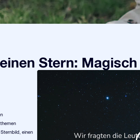
einen Stern: Magisch
en
kthemen
Sternbild, einen