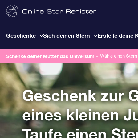
Geschenke
Sieh deinen Stern
Erstelle deine 
Schenke deiner Mutter das Universum –
Wähle einen Stern
Geschenk zur G
eines kleinen 
Taufe einen Ste