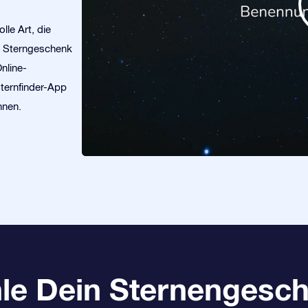
lle Art, die
in Sterngeschenk
nline-
Sternfinder-App
nnen.
le Dein Sternengesch