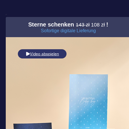
Sterne schenken
!
143 zł
108 zł
Sofortige digitale Lieferung
Video abspielen