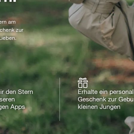
tern am
schenk zur
Lieben.
r den Stern
Erhalte ein personal
seren
Geschenk zur Gebur
igen Apps
kleinen Jungen