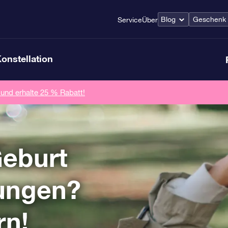
Blog
Geschenk z
Service
Über
Konstellation
 und erhalte 25 % Rabatt!
eburt
Jungen?
rn!