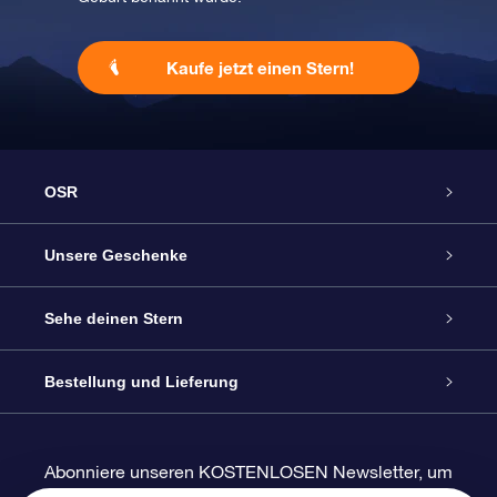
Kaufe jetzt einen Stern!
OSR
Service
Unsere Geschenke
Kontakt
Sterne schenken
Sehe deinen Stern
Blog
OSR-Geschenkpaket
Sternregister
Bestellung und Lieferung
Häufig Gestellte Fragen
Super Star Gift
OSR Star Finder App
Kundenlogin
Abonniere unseren KOSTENLOSEN Newsletter, um