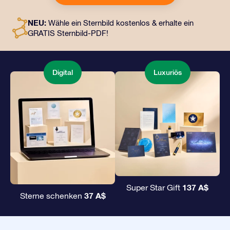
an eine Adresse Ihrer Wahl gesendet werden, sowie
digitale Dokumente und die kostenlose Nutzung
NEU:
Wähle ein Sternbild kostenlos & erhalte ein
unserer Apps. Es ist eine zauberhafte Art, Freunden und
GRATIS Sternbild-PDF!
Liebsten ein unvergängliches Geschenk zu
überreichen.
Digital
Luxuriös
137 A$
Super Star Gift
37 A$
Sterne schenken