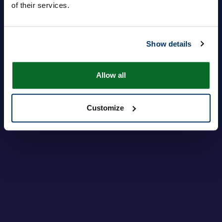
of their services.
Passwort
Show details
Anmeldung
Haben Sie Ihr Passwort vergessen?
Allow all
Customize