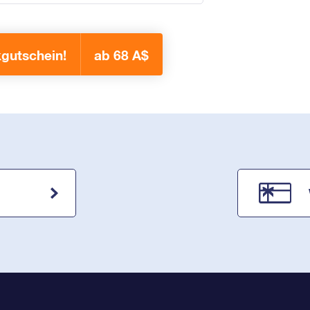
gutschein!
ab 68 A$