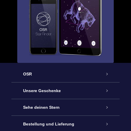
OSR
Service
Unsere Geschenke
Kontakt
Sterne schenken
Sehe deinen Stern
Blog
OSR-Geschenkpaket
Sternregister
Bestellung und Lieferung