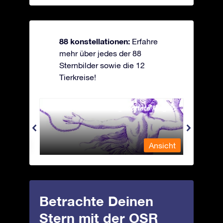
88 konstellationen:
Erfahre
mehr über jedes der 88
Sternbilder sowie die 12
Tierkreise!
Andromeda - Die angekettete Magd
Antli
nsicht
Ansicht
Betrachte Deinen
Stern mit der OSR