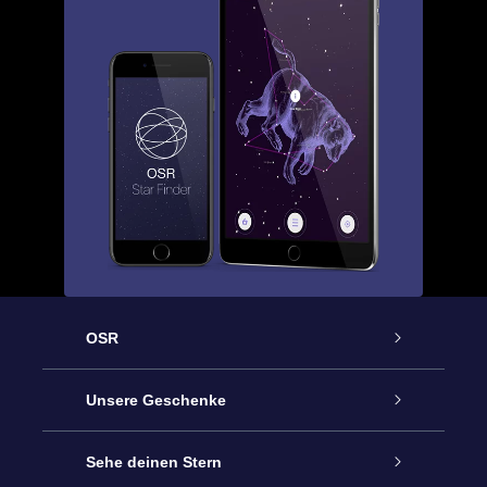
OSR
Service
Unsere Geschenke
Kontakt
Sterne schenken
Sehe deinen Stern