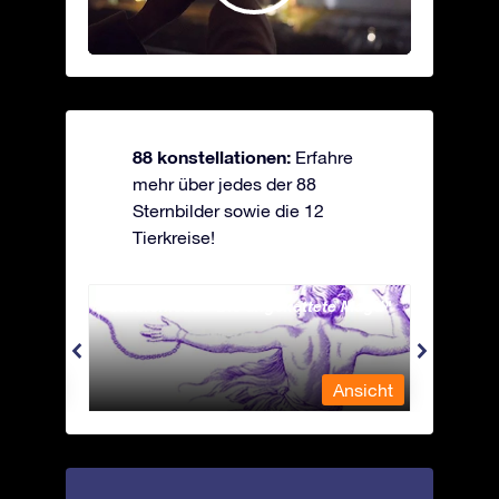
88 konstellationen:
Erfahre
mehr über jedes der 88
Sternbilder sowie die 12
Tierkreise!
Andromeda - Die angekettete Magd
Antli
nsicht
Ansicht